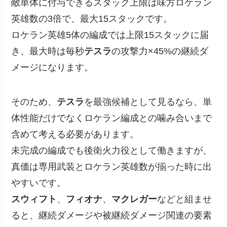
敵単体に付与できるスタック上限は味方ロケラン
英雄数の3倍で、最大15スタックです。
ロケラン英雄5体の編成では上限15スタックに届
き、最大時は毎秒
テスラ
の攻撃力×45%の継続ダ
メージになります。
そのため、
テスラ
を最強候補として見るなら、単
体性能だけでなくロケラン編成との噛み合いまで
含めて考える必要があります。
未完成の編成でも後衛火力役として働きますが、
真価は専用武装とロケラン英雄数が揃った時に出
やすいです。
スウィフト
、
フィオナ
、
マクレガー
などと組ませ
ると、継続ダメージや被継続ダメージ関連の要素