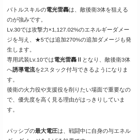
バトルスキルの
電光雷轟
は、敵後衛3体を狙える
のが強みです。
Lv.30では攻撃力×1,127.02%のエネルギーダメー
ジを与え、★5では追加270%の追加ダメージも発
生します。
専用武装Lv.10では
電光雷轟Ⅱ
となり、敵後衛3体
へ
誘導電流
を2スタック付与できるようになりま
す。
後衛の火力役や支援役を削りたい場面で重要なの
で、優先度を高く見る理由がはっきりしていま
す。
パッシブの
最大電圧
は、戦闘中に自身の与エネル