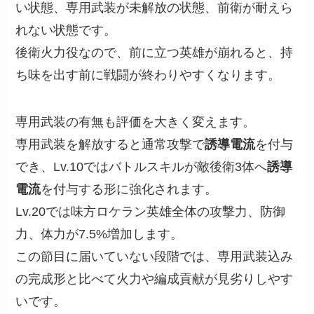
い状態、専用武装が未解放の状態、前衛が耐えら
れない状態です。
後衛火力役なので、前に立つ英雄が崩れると、持
ち味を出す前に戦闘が終わりやすくなります。
専用武装の有無も評価を大きく変えます。
専用武装を解放すると通常攻撃で
誘導電流
を付与
でき、Lv.10ではバトルスキルが敵後衛3体へ
誘導
電流
を付与する形に強化されます。
Lv.20では味方ロケラン英雄全体の攻撃力、防御
力、体力が7.5%増加します。
この節目に届いていない段階では、専用武装込み
の完成形と比べて火力や編成貢献が見劣りしやす
いです。