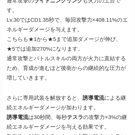
通常攻撃の
ライトニングリンク
も火力の土台で
す。
Lv.30ではCD1.35秒で、毎回攻撃力×408.11%のエ
ネルギーダメージを与えます。
こちらも★1から★5まで追加ダメージが伸び、
★5では追加270%になります。
通常攻撃とバトルスキルの両方が火力に直結する
ため、育成が進むほど後衛からの継続的な圧力が
増していきます。
さらに専用武装を解放すると、
誘導電流
による継
続エネルギーダメージが加わります。
誘導電流
は30秒間、毎秒
テスラ
の攻撃力×3%の継
続エネルギーダメージを与える効果です。