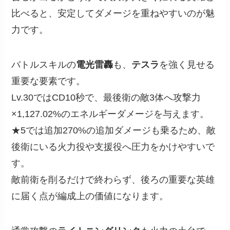
比べると、安定してダメージを重ねやすいのが魅
力です。
バトルスキルの
電光雷轟
も、
テスラ
を強く見せる
重要な要素です。
Lv.30ではCD10秒で、最後衛の敵3体へ攻撃力
×1,127.02%のエネルギーダメージを与えます。
★5では追加270%の追加ダメージも乗るため、敵
後衛にいる火力役や支援役へ圧力をかけやすいで
す。
敵前衛を削るだけで終わらず、後ろの重要な英雄
に届く点が編成上の価値になります。