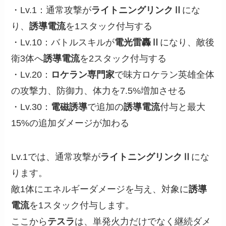
・Lv.1：通常攻撃が
ライトニングリンクⅡ
にな
り、
誘導電流
を1スタック付与する
・Lv.10：バトルスキルが
電光雷轟Ⅱ
になり、敵後
衛3体へ
誘導電流
を2スタック付与する
・Lv.20：
ロケラン専門家
で味方ロケラン英雄全体
の攻撃力、防御力、体力を7.5%増加させる
・Lv.30：
電磁誘導
で追加の
誘導電流
付与と最大
15%の追加ダメージが加わる
Lv.1では、通常攻撃が
ライトニングリンクⅡ
にな
ります。
敵1体にエネルギーダメージを与え、対象に
誘導
電流
を1スタック付与します。
ここから
テスラ
は、単発火力だけでなく継続ダメ