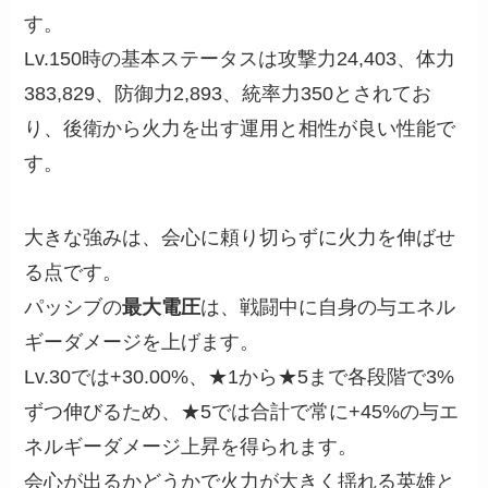
す。
Lv.150時の基本ステータスは攻撃力24,403、体力
383,829、防御力2,893、統率力350とされてお
り、後衛から火力を出す運用と相性が良い性能で
す。
大きな強みは、会心に頼り切らずに火力を伸ばせ
る点です。
パッシブの
最大電圧
は、戦闘中に自身の与エネル
ギーダメージを上げます。
Lv.30では+30.00%、★1から★5まで各段階で3%
ずつ伸びるため、★5では合計で常に+45%の与エ
ネルギーダメージ上昇を得られます。
会心が出るかどうかで火力が大きく揺れる英雄と