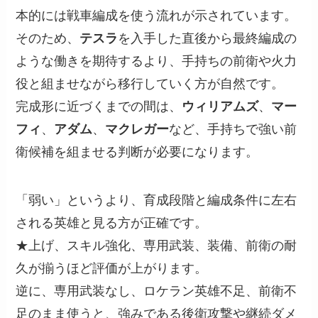
本的には戦車編成を使う流れが示されています。
そのため、
テスラ
を入手した直後から最終編成の
ような働きを期待するより、手持ちの前衛や火力
役と組ませながら移行していく方が自然です。
完成形に近づくまでの間は、
ウィリアムズ
、
マー
フィ
、
アダム
、
マクレガー
など、手持ちで強い前
衛候補を組ませる判断が必要になります。
「弱い」というより、育成段階と編成条件に左右
される英雄と見る方が正確です。
★上げ、スキル強化、専用武装、装備、前衛の耐
久が揃うほど評価が上がります。
逆に、専用武装なし、ロケラン英雄不足、前衛不
足のまま使うと、強みである後衛攻撃や継続ダメ