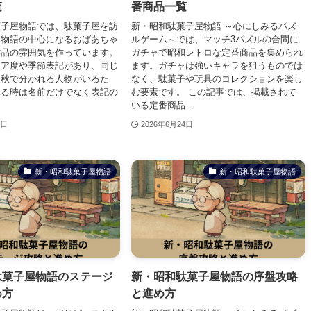
覧
番商品一覧
菓子屋物語では、駄菓子屋を訪
新・昭和駄菓子屋物語 ～心にしみるパズ
、物語の中心になるおばあちゃ
ルゲーム～では、マッチ3パズルの合間に
作品の雰囲気を作っています。
ガチャで昭和レトロな定番商品を集められ
レア度や季節表記があり、同じ
ます。ガチャは強いキャラを狙うものでは
と秋で分かれる人物がいるた
なく、駄菓子や玩具のコレクションを楽し
見る時は名前だけでなく表記の
む要素です。 この記事では、掲載されて
いる定番商品...
4日
2026年6月24日
新・昭和駄菓子屋物語
新・昭和駄菓子屋物語
駄菓子屋物語のステージ
新・昭和駄菓子屋物語の序盤攻略
め方
と進め方