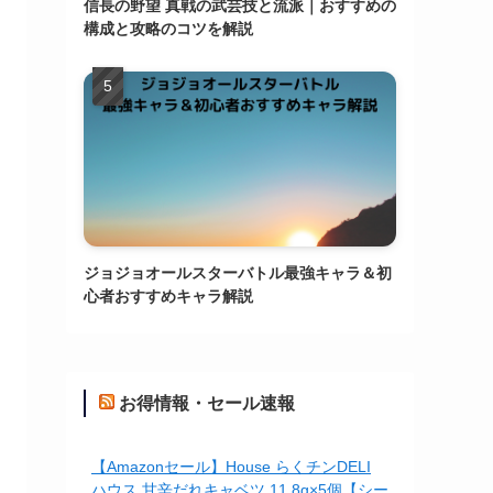
信長の野望 真戦の武芸技と流派｜おすすめの
構成と攻略のコツを解説
ジョジョオールスターバトル最強キャラ＆初
心者おすすめキャラ解説
お得情報・セール速報
【Amazonセール】House らくチンDELI
ハウス 甘辛だれキャベツ 11.8g×5個【シー