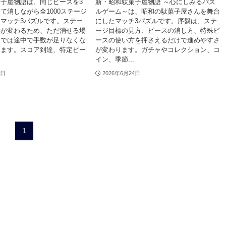
子屋物語は、同じピースを3
新・昭和駄菓子屋物語 ～心にしみるパズ
て消しながら全1000ステージ
ルゲーム～は、昭和の駄菓子屋さんを舞台
マッチ3パズルです。ステー
にしたマッチ3パズルです。序盤は、ステ
標が変わるため、ただ消せる場
ージ目標の見方、ピースの消し方、特殊ピ
けでは途中で手数が足りなくな
ースの使い方を押さえるだけで進めやすさ
ります。スコア到達、特定ピー
が変わります。ガチャやコレクション、コ
イン、季節...
4日
2026年6月24日
1