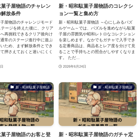
駄菓子屋物語のチャレン
新・昭和駄菓子屋物語のコレクシ
の解放条件
ョン一覧と集め方
菓子屋物語のチャレンジモード
新・昭和駄菓子屋物語 ～心にしみるパズ
0ステージを終えた後に、クリア
ルゲーム～では、パズルを進めながら駄菓
ジへ再挑戦できるクリア後向け
子屋の雰囲気や昭和レトロなコレクション
。通常のステージ進行中に遊ぶ
を楽しめます。なかでもガチャで入手でき
ないため、まず解放条件とでき
る定番商品は、商品名とレア度を分けて見
けて押さえておくと迷いにくく
ることで手持ちとの照合がしやすくなりま
す。 ただ...
4日
2026年6月24日
新・昭和駄菓子屋物語
新・昭和駄菓子屋物語
駄菓子屋物語のお客と登
新・昭和駄菓子屋物語のガチャ定