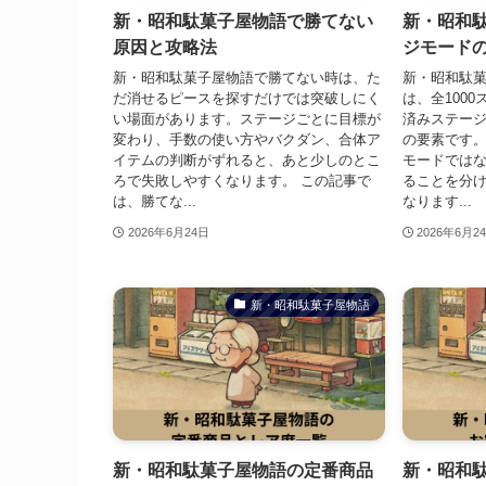
新・昭和駄菓子屋物語で勝てない
新・昭和
原因と攻略法
ジモード
新・昭和駄菓子屋物語で勝てない時は、た
新・昭和駄
だ消せるピースを探すだけでは突破しにく
は、全100
い場面があります。ステージごとに目標が
済みステー
変わり、手数の使い方やバクダン、合体ア
の要素です
イテムの判断がずれると、あと少しのとこ
モードでは
ろで失敗しやすくなります。 この記事で
ることを分
は、勝てな...
なります...
2026年6月24日
2026年6月2
新・昭和駄菓子屋物語
新・昭和駄菓子屋物語の定番商品
新・昭和