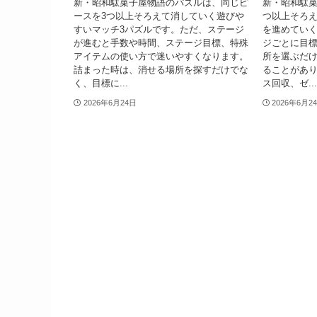
新・昭和駄菓子屋物語のパズルは、同じピ
新・昭和駄菓
ースを3つ以上そろえて消していく遊びや
つ以上そろえ
すいマッチ3パズルです。ただ、ステージ
を進めていく
が進むと手数や時間、ステージ目標、特殊
ジごとに目
アイテムの使い方で迷いやすくなります。
所を選ぶだ
詰まった時は、消せる場所を探すだけでな
ることがあ
く、目標に...
ス回収、ゼ...
2026年6月24日
2026年6月2