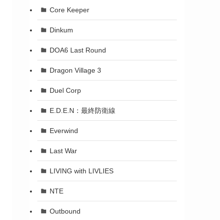
Core Keeper
Dinkum
DOA6 Last Round
Dragon Village 3
Duel Corp
E.D.E.N：最終防衛線
Everwind
Last War
LIVING with LIVLIES
NTE
Outbound