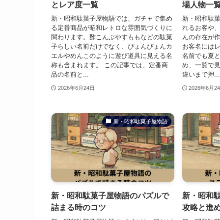
とレア度一覧
場人物一
新・昭和駄菓子屋物語では、ガチャで集め
新・昭和駄
る定番商品が昭和レトロな雰囲気づくりに
れるお客や
関わります。酢こんぶやすももなどの駄菓
んの存在が
子らしい名前だけでなく、ぴょんぴょんカ
お客名には
エルやめんこのように遊び道具に見える名
名前でも夏
称も含まれます。 この記事では、定番商
め、一覧で
品の名前と...
違いまで押...
2026年6月24日
2026年6月2
新・昭和駄菓子屋物語
新・昭和駄菓子屋物語のパズルで
新・昭和
詰まる時のコツ
攻略と進