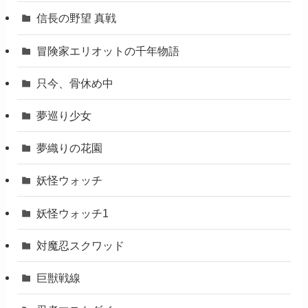
信長の野望 真戦
冒険家エリオットの千年物語
只今、骨休め中
夢巡り少女
夢織りの花園
妖怪ウォッチ
妖怪ウォッチ1
対魔忍スクワッド
巨獣戦線