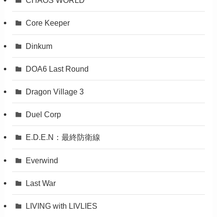
CHAOS WORLD
Core Keeper
Dinkum
DOA6 Last Round
Dragon Village 3
Duel Corp
E.D.E.N：最終防衛線
Everwind
Last War
LIVING with LIVLIES