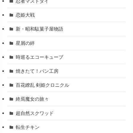
忍者マストダイ
恋姫大戦
新・昭和駄菓子屋物語
星屑の絆
時巡るエコーキューブ
焼きたて！パン工房
百花繚乱 剣姫クロニクル
終焉魔女の旅々
超自然スクワッド
転生チキン