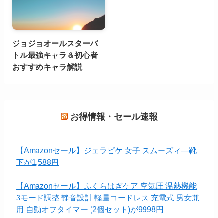
ジョジョオールスターバ
トル最強キャラ＆初心者
おすすめキャラ解説
お得情報・セール速報
【Amazonセール】ジェラピケ 女子 スムーズィ―靴
下が1,588円
【Amazonセール】ふくらはぎケア 空気圧 温熱機能
3モード調整 静音設計 軽量コードレス 充電式 男女兼
用 自動オフタイマー (2個セット)が9998円