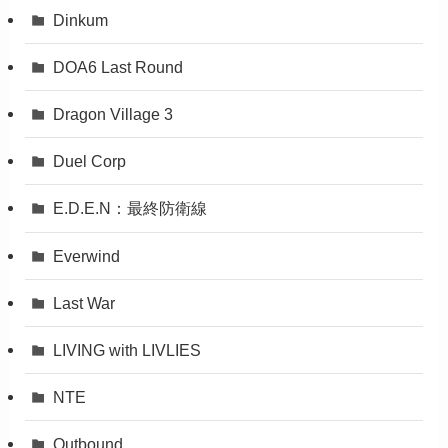
Dinkum
DOA6 Last Round
Dragon Village 3
Duel Corp
E.D.E.N：最終防衛線
Everwind
Last War
LIVING with LIVLIES
NTE
Outbound