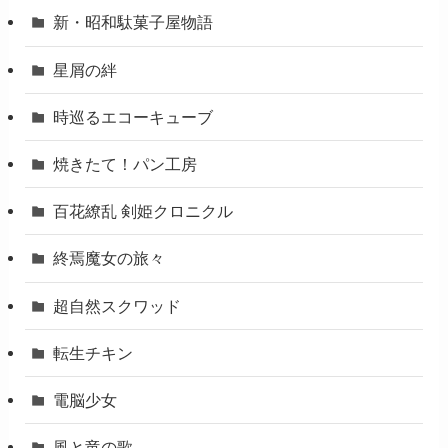
新・昭和駄菓子屋物語
星屑の絆
時巡るエコーキューブ
焼きたて！パン工房
百花繚乱 剣姫クロニクル
終焉魔女の旅々
超自然スクワッド
転生チキン
電脳少女
風と竜の歌