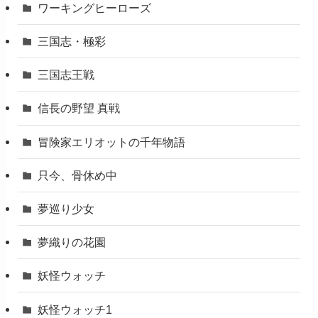
ワーキングヒーローズ
三国志・極彩
三国志王戦
信長の野望 真戦
冒険家エリオットの千年物語
只今、骨休め中
夢巡り少女
夢織りの花園
妖怪ウォッチ
妖怪ウォッチ1