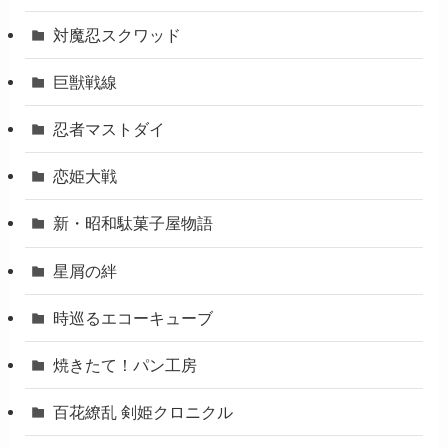
対魔忍スクワッド
巨獣戦線
忍者マストダイ
恋姫大戦
新・昭和駄菓子屋物語
星屑の絆
時巡るエコーキューブ
焼きたて！パン工房
百花繚乱 剣姫クロニクル