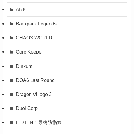
ARK
Backpack Legends
CHAOS WORLD
Core Keeper
Dinkum
DOA6 Last Round
Dragon Village 3
Duel Corp
E.D.E.N：最終防衛線