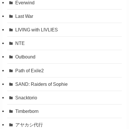
Everwind
Last War
LIVING with LIVLIES
NTE
Outbound
Path of Exile2
SAND: Raiders of Sophie
Snacktorio
Timberborn
アヤカシ代行