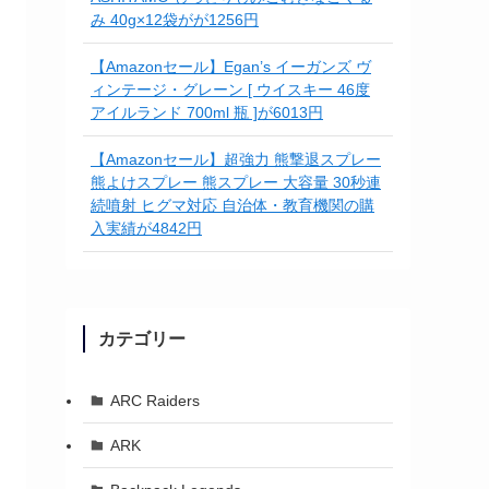
み 40g×12袋がが1256円
【Amazonセール】Egan’s イーガンズ ヴ
ィンテージ・グレーン [ ウイスキー 46度
アイルランド 700ml 瓶 ]が6013円
【Amazonセール】超強力 熊撃退スプレー
熊よけスプレー 熊スプレー 大容量 30秒連
続噴射 ヒグマ対応 自治体・教育機関の購
入実績が4842円
カテゴリー
ARC Raiders
ARK