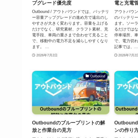
プグレード優先度
電と充電
Outbound / アウトバウンドでは、バッテリ
アウトバウンド
ー容量アップグレードの進め方で遠出のし
のバッテリ
やすさが大きく変わります。容量を上げる
ます。ソー
だけでなく、研究素材、クラフト素材、充
るだけでは
電手段、車両の重さまで合わせて見ること
停車場所、
で、移動中の電力不足を減らしやすくなり
で、電力切
ます。 ...
記事では、...
2026年7月2日
2026年7月2
Outbound
Outboundのブループリントの解
Outbo
放と作業台の見方
ンの作り