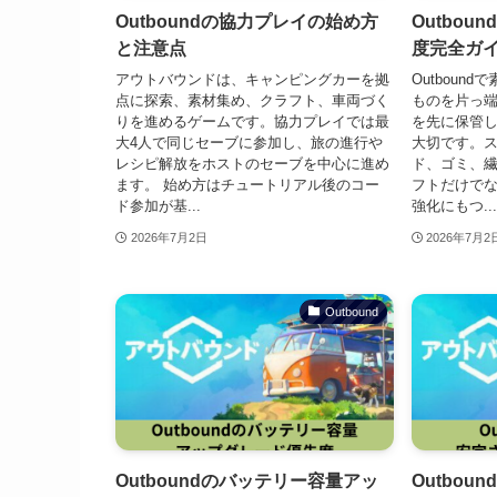
Outboundの協力プレイの始め方
Outbo
と注意点
度完全ガ
アウトバウンドは、キャンピングカーを拠
Outboun
点に探索、素材集め、クラフト、車両づく
ものを片っ
りを進めるゲームです。協力プレイでは最
を先に保管
大4人で同じセーブに参加し、旅の進行や
大切です。
レシピ解放をホストのセーブを中心に進め
ド、ゴミ、
ます。 始め方はチュートリアル後のコー
フトだけで
ド参加が基...
強化にもつ...
2026年7月2日
2026年7月2
Outbound
Outboundのバッテリー容量アッ
Outbo