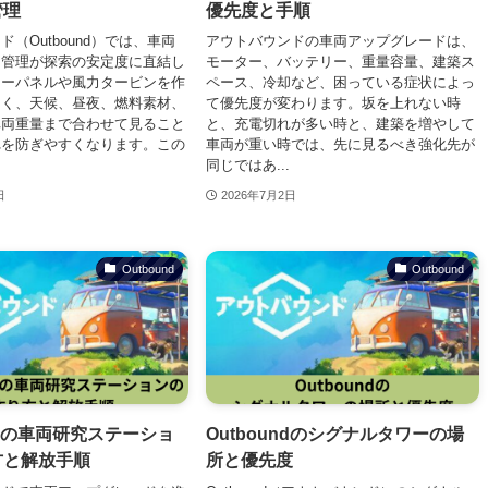
管理
優先度と手順
（Outbound）では、車両
アウトバウンドの車両アップグレードは、
ー管理が探索の安定度に直結し
モーター、バッテリー、重量容量、建築ス
ラーパネルや風力タービンを作
ペース、冷却など、困っている症状によっ
なく、天候、昼夜、燃料素材、
て優先度が変わります。坂を上れない時
車両重量まで合わせて見ること
と、充電切れが多い時と、建築を増やして
れを防ぎやすくなります。この
車両が重い時では、先に見るべき強化先が
同じではあ...
日
2026年7月2日
Outbound
Outbound
undの車両研究ステーショ
Outboundのシグナルタワーの場
方と解放手順
所と優先度