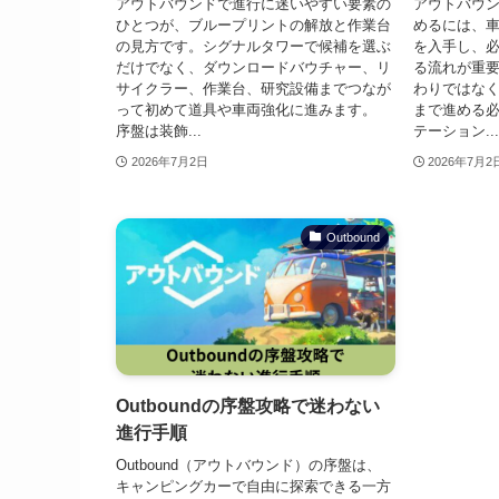
アウトバウンドで進行に迷いやすい要素の
アウトバウ
ひとつが、ブループリントの解放と作業台
めるには、
の見方です。シグナルタワーで候補を選ぶ
を入手し、
だけでなく、ダウンロードバウチャー、リ
る流れが重
サイクラー、作業台、研究設備までつなが
わりではな
って初めて道具や車両強化に進みます。
まで進める必
序盤は装飾...
テーション...
2026年7月2日
2026年7月2
Outbound
Outboundの序盤攻略で迷わない
進行手順
Outbound（アウトバウンド）の序盤は、
キャンピングカーで自由に探索できる一方