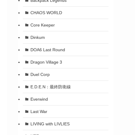
Backpack Legends
CHAOS WORLD
Core Keeper
Dinkum
DOA6 Last Round
Dragon Village 3
Duel Corp
E.D.E.N：最終防衛線
Everwind
Last War
LIVING with LIVLIES