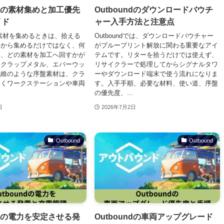
undの素材集めと加工優先
Outboundのダウンロードバウチ
イド
ャー入手方法と注意点
dで素材を集めるときは、拾える
Outboundでは、ダウンロードバウチャー
端から集めるだけではなく、何
がブループリント解放に関わる重要なアイ
し、どの素材を加工へ回すかが
テムです。リターを拾うだけでは使えず、
スクラップメタル、エバーウッ
リサイクラーで処理してからシグナルタワ
繊維のような序盤素材は、クラ
ーやダウンロード端末で使う流れになりま
なくワークステーションや車両
す。入手手順、必要な材料、使い道、序盤
の優先度、...
日
2026年7月2日
Outbound
Outbound
undの電力を安定させる発
Outboundの車両アップグレード