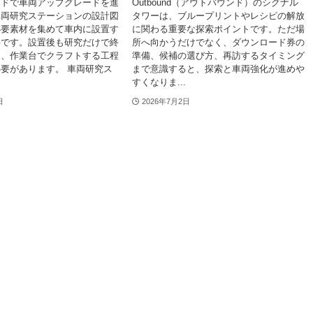
ンドで車両アップグレードを進
Outbound（アウトバウンド）のシグナル
車両研究ステーションの設計図
タワーは、ブループリントやレシピの解放
必要素材を集めて車内に設置す
に関わる重要な探索ポイントです。ただ場
要です。設置後も研究だけで終
所へ向かうだけでなく、ダウンロード券の
く、作業台でクラフトする工程
準備、候補の選び方、再訪するタイミング
要があります。 車両研究ス
まで意識すると、探索と車両強化が進めや
すくなりま...
日
2026年7月2日