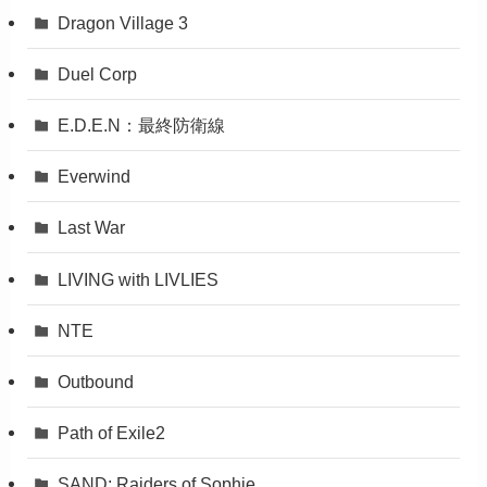
Dragon Village 3
Duel Corp
E.D.E.N：最終防衛線
Everwind
Last War
LIVING with LIVLIES
NTE
Outbound
Path of Exile2
SAND: Raiders of Sophie