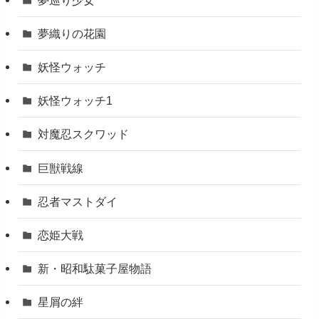
夢織りの花園
妖怪ウォッチ
妖怪ウォッチ1
対魔忍スクワッド
巨獣戦線
忍者マストダイ
恋姫大戦
新・昭和駄菓子屋物語
星屑の絆