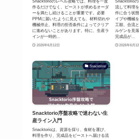
Snacktorioのレベル攻略では、料理を一度
Snackto
作るだけでなく、ビーストが求めるオーダ
流して料理
ーを満たし続けることが重要です。必要
件に合う状
PPMに届いたように見えても、材料切れや
イプや機械
機械停止、料理の拒否条件によってクリア
工順、合流
に進めないことがあります。特に、生産ラ
ルゲンを見
インが一時的...
完成品が...
2026年6月12日
2026年6月1
Snacktorio
Snacktorio序盤攻略で迷わない生
産ライン入門
Snacktorioは、資源を採り、食材を運び、
料理を作り、完成品をビーストへ届ける流