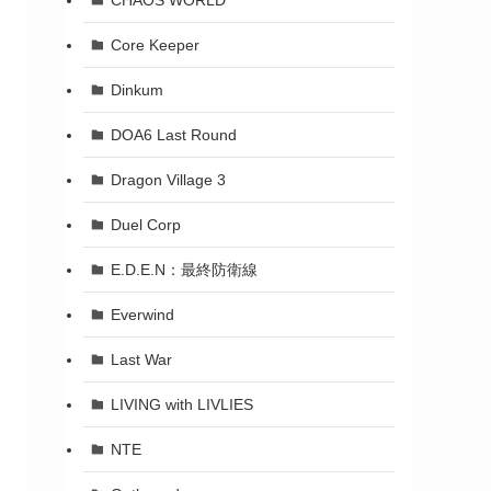
Core Keeper
Dinkum
DOA6 Last Round
Dragon Village 3
Duel Corp
E.D.E.N：最終防衛線
Everwind
Last War
LIVING with LIVLIES
NTE