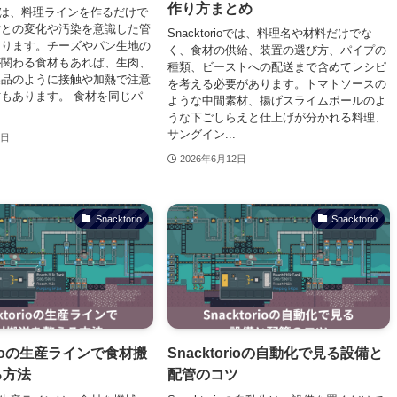
作り方まとめ
rioでは、料理ラインを作るだけで
ごとの変化や汚染を意識した管
Snacktorioでは、料理名や材料だけでな
なります。チーズやパン生地の
く、食材の供給、装置の選び方、パイプの
が関わる食材もあれば、生肉、
種類、ビーストへの配送まで含めてレシピ
製品のように接触や加熱で注意
を考える必要があります。トマトソースの
もあります。 食材を同じパ
ような中間素材、揚げスライムボールのよ
うな下ごしらえと仕上げが分かれる料理、
サングイン...
2日
2026年6月12日
Snacktorio
Snacktorio
orioの生産ラインで食材搬
Snacktorioの自動化で見る設備と
る方法
配管のコツ