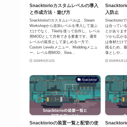
Snacktorioカスタムレベルの導入
Snackt
と作成方法・遊び方
入防止
Snacktorioのカスタムレベルは、Steam
Snackto
Workshopから追加レベルを導入して遊ぶ
は合ってい
だけでなく、Tiledを使って自作し、レベル
とがありま
用MODとして共有できる要素です。通常
ツから広が
レベルの延長として楽しめる一方で、
は食材だけ
Custom Levelsメニュー、Moddingメニュ
残るため、
ー、レベル用MOD、Stea...
落としや...
2026年6月12日
2026年6月1
Snacktorio
Snacktorioの装置一覧と配管の使
Snackt