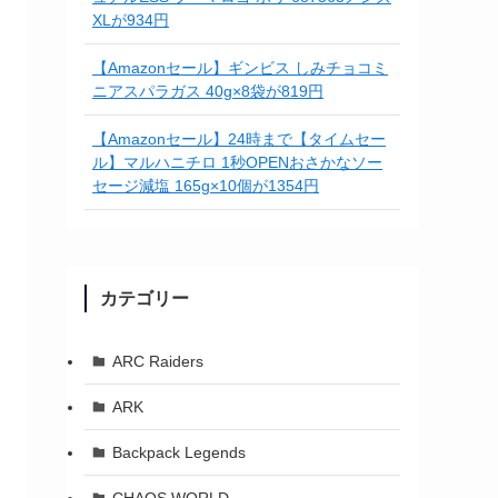
XLが934円
【Amazonセール】ギンビス しみチョコミ
ニアスパラガス 40g×8袋が819円
【Amazonセール】24時まで【タイムセー
ル】マルハニチロ 1秒OPENおさかなソー
セージ減塩 165g×10個が1354円
カテゴリー
ARC Raiders
ARK
Backpack Legends
CHAOS WORLD