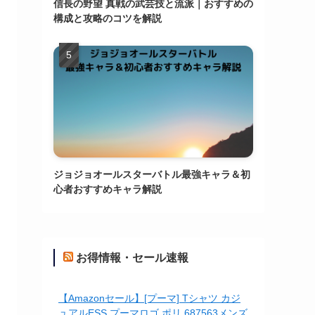
信長の野望 真戦の武芸技と流派｜おすすめの
構成と攻略のコツを解説
ジョジョオールスターバトル最強キャラ＆初
心者おすすめキャラ解説
お得情報・セール速報
【Amazonセール】[プーマ] Tシャツ カジ
ュアルESS プーマロゴ ポリ 687563メンズ