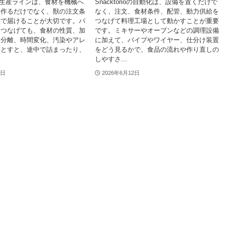
rioの生産ラインは、食材を機械へ
Snacktorioの自動化は、設備を置くだけで
を作るだけでなく、獣の注文条
なく、注文、食材条件、配管、動力供給を
態で届けることが大切です。パ
つなげて料理工場として動かすことが重要
をつなげても、食材の性質、加
です。ミキサーやオーブンなどの調理設備
と分離、時間変化、汚染やアレ
に加えて、パイプやワイヤー、仕分け装置
落とすと、途中で詰まったり、
をどう見るかで、食品の流れや作り直しの
しやすさ...
2日
2026年6月12日