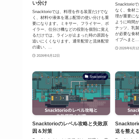
い分け
Snackto
なく、食材
Snacktorioでは、料理を作る装置だけでな
理が重要に
く、材料や液体を運ぶ配管の使い分けも重
ように時間
要になります。ミキサー、フライヤー、ボ
ナッツ、乳
イラー、仕分け機などの役割を個別に覚え
が必要な食材
るだけでは、ラインが止まった時の原因を
イプへまと...
追いにくくなります。通常配管と流体配管
の違い、...
2026年6月1
2026年6月12日
Snacktorio
Snacktorioのレベル攻略と失敗原
Snackt
因＆対策
送を整え