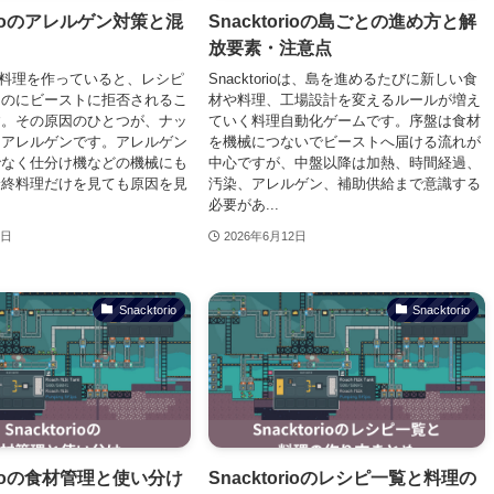
orioのアレルゲン対策と混
Snacktorioの島ごとの進め方と解
放要素・注意点
rioで料理を作っていると、レシピ
Snacktorioは、島を進めるたびに新しい食
るのにビーストに拒否されるこ
材や料理、工場設計を変えるルールが増え
す。その原因のひとつが、ナッ
ていく料理自動化ゲームです。序盤は食材
るアレルゲンです。アレルゲン
を機械につないでビーストへ届ける流れが
でなく仕分け機などの機械にも
中心ですが、中盤以降は加熱、時間経過、
最終料理だけを見ても原因を見
汚染、アレルゲン、補助供給まで意識する
必要があ...
2日
2026年6月12日
Snacktorio
Snacktorio
orioの食材管理と使い分け
Snacktorioのレシピ一覧と料理の