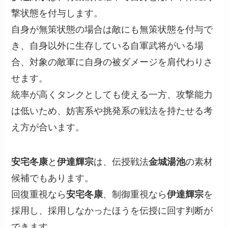
撃状態を付与します。
自身が無策状態の場合は敵にも無策状態を付与で
き、自身以外に生存している自軍武将がいる場
合、対象の敵軍に自身の被ダメージを肩代わりさ
せます。
統率が高くタンクとしても使える一方、攻撃能力
は低いため、妨害系や挑発系の戦法を持たせる考
え方が合います。
安宅冬康
と
伊達輝宗
は、伝授戦法
金城湯池
の素材
候補でもあります。
回復重視なら
安宅冬康
、制御重視なら
伊達輝宗
を
採用し、採用しなかったほうを伝授に回す判断が
できます。