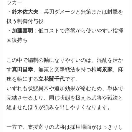
ッカー
・
鈴木佐大夫
：兵刃ダメージと無策または封撃を
扱う制御付与役
・
加藤嘉明
：低コストで序盤から使いやすい指揮
回復持ち
この中で編制の軸になりやすいのは、混乱を活か
す
真田昌幸
、無策と突撃戦法を持つ
柿崎景家
、麻
痺を軸にする
立花誾千代
です。
いずれも状態異常や追加効果が絡むため、単体で
完結させるより、同じ状態を扱える武将や戦法と
組ませたほうが強みを出しやすくなります。
一方で、支援寄りの武将は採用場面がはっきりし