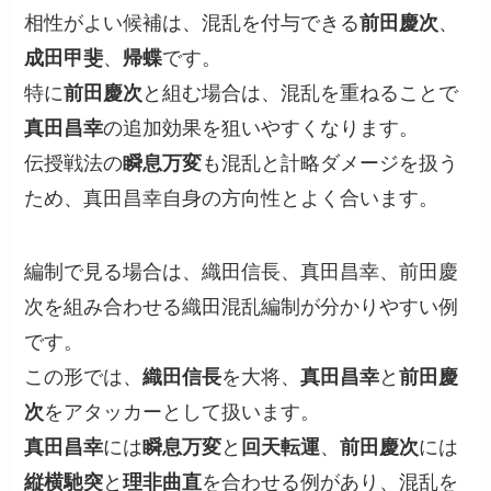
相性がよい候補は、混乱を付与できる
前田慶次
、
成田甲斐
、
帰蝶
です。
特に
前田慶次
と組む場合は、混乱を重ねることで
真田昌幸
の追加効果を狙いやすくなります。
伝授戦法の
瞬息万変
も混乱と計略ダメージを扱う
ため、真田昌幸自身の方向性とよく合います。
編制で見る場合は、織田信長、真田昌幸、前田慶
次を組み合わせる織田混乱編制が分かりやすい例
です。
この形では、
織田信長
を大将、
真田昌幸
と
前田慶
次
をアタッカーとして扱います。
真田昌幸
には
瞬息万変
と
回天転運
、
前田慶次
には
縦横馳突
と
理非曲直
を合わせる例があり、混乱を