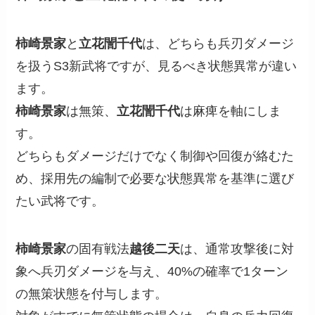
柿崎景家
と
立花誾千代
は、どちらも兵刃ダメージ
を扱うS3新武将ですが、見るべき状態異常が違い
ます。
柿崎景家
は無策、
立花誾千代
は麻痺を軸にしま
す。
どちらもダメージだけでなく制御や回復が絡むた
め、採用先の編制で必要な状態異常を基準に選び
たい武将です。
柿崎景家
の固有戦法
越後二天
は、通常攻撃後に対
象へ兵刃ダメージを与え、40%の確率で1ターン
の無策状態を付与します。