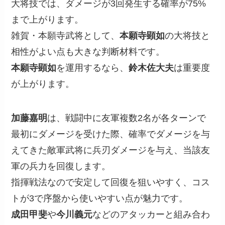
大将技では、ダメージが3回発生する確率が75%
まで上がります。
雑賀・本願寺武将として、
本願寺顕如
の大将技と
相性がよい点も大きな判断材料です。
本願寺顕如
を運用するなら、
鈴木佐大夫
は重要度
が上がります。
加藤嘉明
は、戦闘中に友軍複数2名が各ターンで
最初にダメージを受けた際、確率でダメージを与
えてきた敵軍武将に兵刃ダメージを与え、当該友
軍の兵力を回復します。
指揮戦法なので安定して回復を狙いやすく、コス
トが3で序盤から使いやすい点が魅力です。
成田甲斐
や
今川義元
などのアタッカーと組み合わ