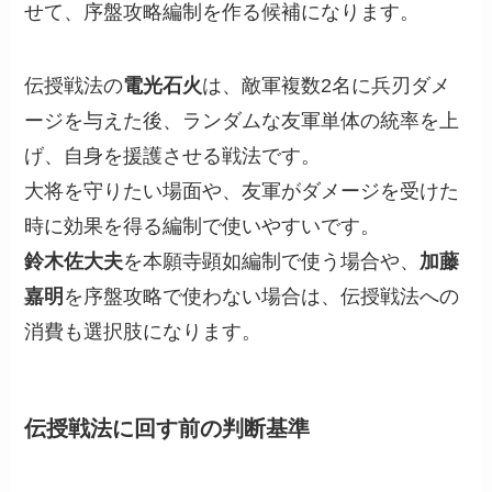
せて、序盤攻略編制を作る候補になります。
伝授戦法の
電光石火
は、敵軍複数2名に兵刃ダメ
ージを与えた後、ランダムな友軍単体の統率を上
げ、自身を援護させる戦法です。
大将を守りたい場面や、友軍がダメージを受けた
時に効果を得る編制で使いやすいです。
鈴木佐大夫
を本願寺顕如編制で使う場合や、
加藤
嘉明
を序盤攻略で使わない場合は、伝授戦法への
消費も選択肢になります。
伝授戦法に回す前の判断基準