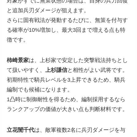
対象がすでに無策状態の場合は、自身の兵力回復
と追加兵刃ダメージが狙えます。
さらに固有戦法が発動するたびに、無策を付与す
る確率が10%増加し、最大3回まで増える点も特
徴です。
柿崎景家
は、上杉家で安定した突撃戦法持ちとし
て扱いやすく、
上杉謙信
と相性がよい武将です。
初期特性で騎兵レベルを3上昇できるため、騎兵
編制でも候補になります。
1凸時に制御耐性を得るため、編制採用するなら
ランクアップの価値が大きい点も判断材料です。
立花誾千代
は、敵軍複数2名に兵刃ダメージを与