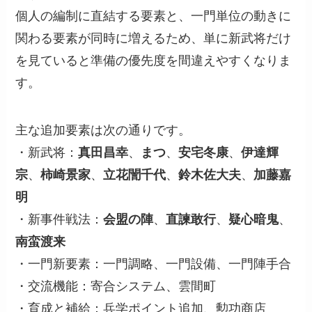
個人の編制に直結する要素と、一門単位の動きに
関わる要素が同時に増えるため、単に新武将だけ
を見ていると準備の優先度を間違えやすくなりま
す。
主な追加要素は次の通りです。
・新武将：
真田昌幸
、
まつ
、
安宅冬康
、
伊達輝
宗
、
柿崎景家
、
立花誾千代
、
鈴木佐大夫
、
加藤嘉
明
・新事件戦法：
会盟の陣
、
直諫敢行
、
疑心暗鬼
、
南蛮渡来
・一門新要素：一門調略、一門設備、一門陣手合
・交流機能：寄合システム、雲間町
・育成と補給：兵学ポイント追加、勲功商店