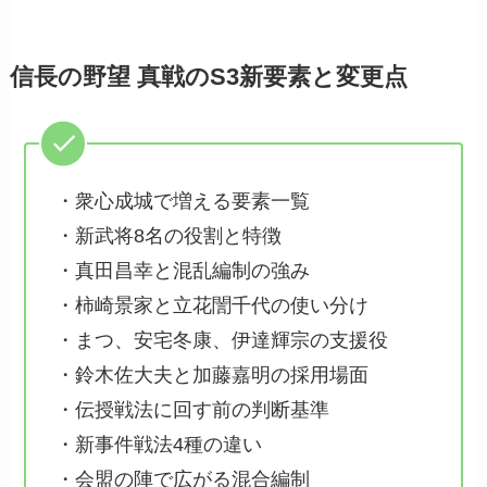
信長の野望 真戦のS3新要素と変更点
・衆心成城で増える要素一覧
・新武将8名の役割と特徴
・真田昌幸と混乱編制の強み
・柿崎景家と立花誾千代の使い分け
・まつ、安宅冬康、伊達輝宗の支援役
・鈴木佐大夫と加藤嘉明の採用場面
・伝授戦法に回す前の判断基準
・新事件戦法4種の違い
・会盟の陣で広がる混合編制