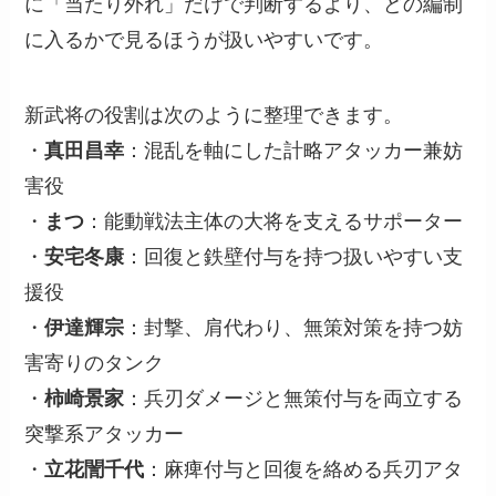
に「当たり外れ」だけで判断するより、どの編制
に入るかで見るほうが扱いやすいです。
新武将の役割は次のように整理できます。
・
真田昌幸
：混乱を軸にした計略アタッカー兼妨
害役
・
まつ
：能動戦法主体の大将を支えるサポーター
・
安宅冬康
：回復と鉄壁付与を持つ扱いやすい支
援役
・
伊達輝宗
：封撃、肩代わり、無策対策を持つ妨
害寄りのタンク
・
柿崎景家
：兵刃ダメージと無策付与を両立する
突撃系アタッカー
・
立花誾千代
：麻痺付与と回復を絡める兵刃アタ