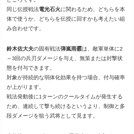
同じ伝授戦法
電光石火
に関わるため、どちらを本
体で使うか、どちらを伝授に回すかも考えたい組
み合わせです。
鈴木佐大夫
の固有戦法
弾嵐雨霰
は、敵軍単体に2
～3回の兵刃ダメージを与え、無策または封撃状
態を付与できます。
対象が持続的な弱体化効果を持つ場合、付与確率
が上がります。
戦法発動後に1ターンのクールタイムが発生する
ため、連続して撃ち続けるというより、制御と多
段ダメージを狙う武将として見ます。