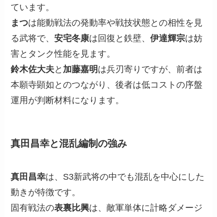
ています。
まつ
は能動戦法の発動率や戦技状態との相性を見
る武将で、
安宅冬康
は回復と鉄壁、
伊達輝宗
は妨
害とタンク性能を見ます。
鈴木佐大夫
と
加藤嘉明
は兵刃寄りですが、前者は
本願寺顕如とのつながり、後者は低コストの序盤
運用が判断材料になります。
真田昌幸と混乱編制の強み
真田昌幸
は、S3新武将の中でも混乱を中心にした
動きが特徴です。
固有戦法の
表裏比興
は、敵軍単体に計略ダメージ