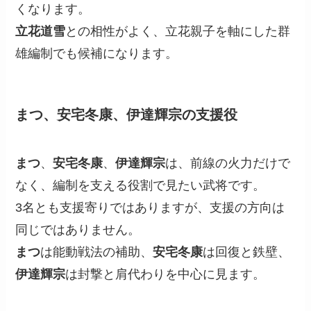
くなります。
立花道雪
との相性がよく、立花親子を軸にした群
雄編制でも候補になります。
まつ、安宅冬康、伊達輝宗の支援役
まつ
、
安宅冬康
、
伊達輝宗
は、前線の火力だけで
なく、編制を支える役割で見たい武将です。
3名とも支援寄りではありますが、支援の方向は
同じではありません。
まつ
は能動戦法の補助、
安宅冬康
は回復と鉄壁、
伊達輝宗
は封撃と肩代わりを中心に見ます。