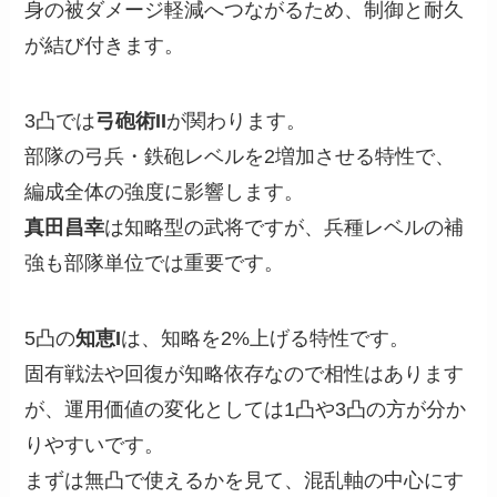
身の被ダメージ軽減へつながるため、制御と耐久
が結び付きます。
3凸では
弓砲術II
が関わります。
部隊の弓兵・鉄砲レベルを2増加させる特性で、
編成全体の強度に影響します。
真田昌幸
は知略型の武将ですが、兵種レベルの補
強も部隊単位では重要です。
5凸の
知恵I
は、知略を2%上げる特性です。
固有戦法や回復が知略依存なので相性はあります
が、運用価値の変化としては1凸や3凸の方が分か
りやすいです。
まずは無凸で使えるかを見て、混乱軸の中心にす