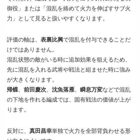
御役」または「混乱を絡めて火力を伸ばすサブ火
力」として見ると扱いやすくなります。
評価の軸は、
表裏比興
で混乱を付与できることだ
けではありません。
混乱状態の敵がいる時に追加効果を狙えるため、
先に混乱を入れる武将や戦法と組ませた時に強み
が大きくなります。
帰蝶
、
前田慶次
、
沈魚落雁
、
瞬息万変
などで混乱
の下地を作れる編成では、固有戦法の価値が上が
ります。
反対に、
真田昌幸
単独で火力を全部背負わせる形