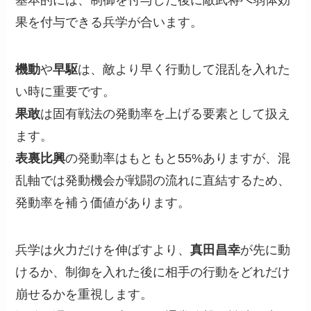
基本的には、制御を付与した後に敵武将へ弱体効
果を付与できる兵学が合います。
機動
や
早駆
は、敵より早く行動して混乱を入れた
い時に重要です。
果敢
は固有戦法の発動率を上げる要素として扱え
ます。
表裏比興
の発動率はもともと55%ありますが、混
乱軸では発動機会が戦闘の流れに直結するため、
発動率を補う価値があります。
兵学は火力だけを伸ばすより、
真田昌幸
が先に動
けるか、制御を入れた後に相手の行動をどれだけ
崩せるかを重視します。