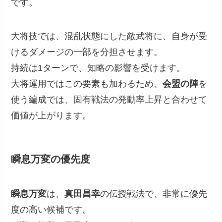
です。
大将技では、混乱状態にした敵武将に、自身が受
けるダメージの一部を分担させます。
持続は1ターンで、知略の影響を受けます。
大将運用ではこの要素も加わるため、
会盟の陣
を
使う編成では、固有戦法の発動率上昇と合わせて
価値が上がります。
瞬息万変の優先度
瞬息万変
は、
真田昌幸
の伝授戦法で、非常に優先
度の高い候補です。