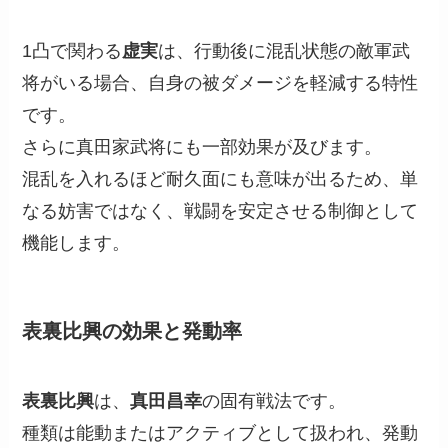
1凸で関わる
虚実
は、行動後に混乱状態の敵軍武
将がいる場合、自身の被ダメージを軽減する特性
です。
さらに真田家武将にも一部効果が及びます。
混乱を入れるほど耐久面にも意味が出るため、単
なる妨害ではなく、戦闘を安定させる制御として
機能します。
表裏比興の効果と発動率
表裏比興
は、
真田昌幸
の固有戦法です。
種類は能動またはアクティブとして扱われ、発動