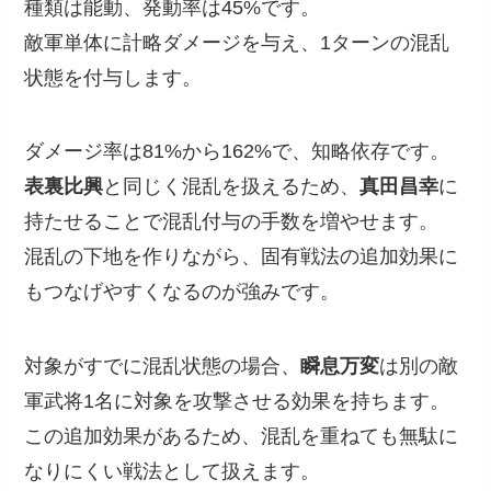
種類は能動、発動率は45%です。
敵軍単体に計略ダメージを与え、1ターンの混乱
状態を付与します。
ダメージ率は81%から162%で、知略依存です。
表裏比興
と同じく混乱を扱えるため、
真田昌幸
に
持たせることで混乱付与の手数を増やせます。
混乱の下地を作りながら、固有戦法の追加効果に
もつなげやすくなるのが強みです。
対象がすでに混乱状態の場合、
瞬息万変
は別の敵
軍武将1名に対象を攻撃させる効果を持ちます。
この追加効果があるため、混乱を重ねても無駄に
なりにくい戦法として扱えます。