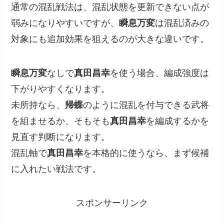
通常の混乱戦法は、混乱状態を更新できない点が
弱みになりやすいですが、
瞬息万変
は混乱済みの
対象にも追加効果を狙えるのが大きな違いです。
瞬息万変
なしで
真田昌幸
を使う場合、編成強度は
下がりやすくなります。
未所持なら、
帰蝶
のように混乱を付与できる武将
を組ませるか、そもそも
真田昌幸
を編成するかを
見直す判断になります。
混乱軸で
真田昌幸
を本格的に使うなら、まず候補
に入れたい戦法です。
スポンサーリンク