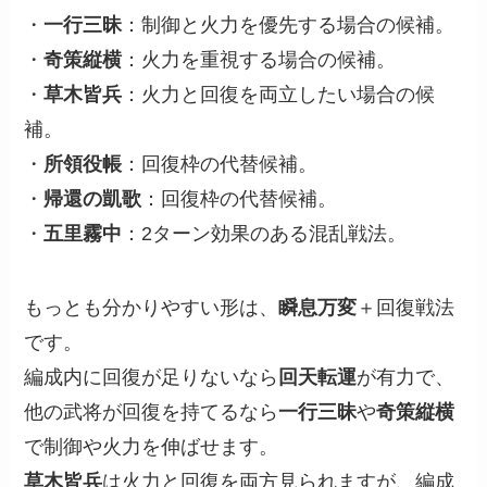
・
一行三昧
：制御と火力を優先する場合の候補。
・
奇策縦横
：火力を重視する場合の候補。
・
草木皆兵
：火力と回復を両立したい場合の候
補。
・
所領役帳
：回復枠の代替候補。
・
帰還の凱歌
：回復枠の代替候補。
・
五里霧中
：2ターン効果のある混乱戦法。
もっとも分かりやすい形は、
瞬息万変
＋回復戦法
です。
編成内に回復が足りないなら
回天転運
が有力で、
他の武将が回復を持てるなら
一行三昧
や
奇策縦横
で制御や火力を伸ばせます。
草木皆兵
は火力と回復を両方見られますが、編成