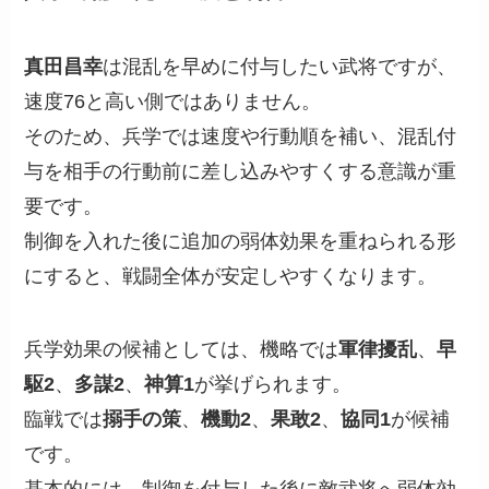
真田昌幸
は混乱を早めに付与したい武将ですが、
速度76と高い側ではありません。
そのため、兵学では速度や行動順を補い、混乱付
与を相手の行動前に差し込みやすくする意識が重
要です。
制御を入れた後に追加の弱体効果を重ねられる形
にすると、戦闘全体が安定しやすくなります。
兵学効果の候補としては、機略では
軍律擾乱
、
早
駆2
、
多謀2
、
神算1
が挙げられます。
臨戦では
搦手の策
、
機動2
、
果敢2
、
協同1
が候補
です。