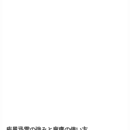
疾風迅雷の強みと麻痺の使い方