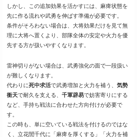
しかし、この追加効果を活かすには、麻痺状態を
先に作る流れや武勇を伸ばす準備が必要です。
条件がそろわない場合は、大将効果だけを見て無
理に大将へ置くより、部隊全体の安定や火力を優
先する方が扱いやすくなります。
雷神切りがない場合は、武勇強化の面で一段扱い
が難しくなります。
代わりに
死中求活
で武勇増加と火力を補う、
気勢
衝天
で耐久を支える、
千軍辟易
で妨害寄りにする
など、手持ち戦法に合わせた方向付けが必要で
す。
この時も、単に空いている戦法を付けるのではな
く、立花誾千代に「麻痺を厚くする」「火力を補