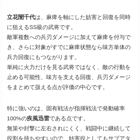
立花誾千代
は、麻痺を軸にした妨害と回復を同時
に狙えるSS級の武将です。
敵軍複数への兵刃ダメージに加えて麻痺を付与で
き、さらに対象がすでに麻痺状態なら味方単体の
兵力回復にもつながります。
単純に火力だけを見る武将ではなく、敵の行動を
止める可能性、味方を支える回復、兵刃ダメージ
をまとめて扱える点が評価の中心です。
特に強いのは、固有戦法が指揮戦法で発動確率
100%の
疾風迅雷
である点です。
無策や封撃に左右されにくく、戦闘中に継続して
役割を持ちやすいので、妨害役としてもサブアタ