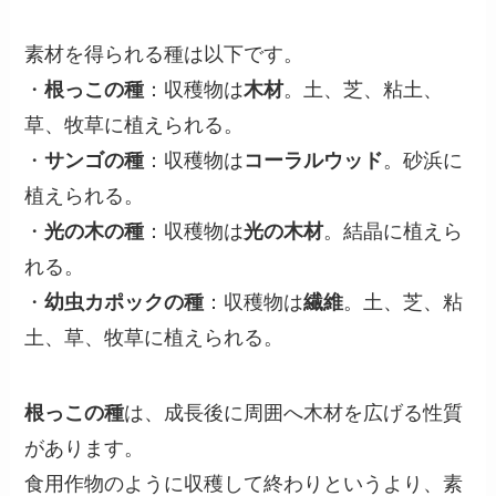
素材を得られる種は以下です。
・
根っこの種
：収穫物は
木材
。土、芝、粘土、
草、牧草に植えられる。
・
サンゴの種
：収穫物は
コーラルウッド
。砂浜に
植えられる。
・
光の木の種
：収穫物は
光の木材
。結晶に植えら
れる。
・
幼虫カポックの種
：収穫物は
繊維
。土、芝、粘
土、草、牧草に植えられる。
根っこの種
は、成長後に周囲へ木材を広げる性質
があります。
食用作物のように収穫して終わりというより、素