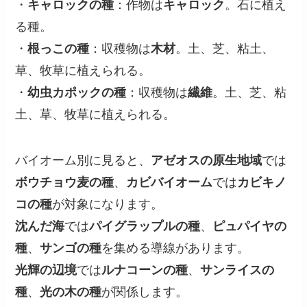
・
キャロックの種
：作物は
キャロック
。石に植え
る種。
・
根っこの種
：収穫物は
木材
。土、芝、粘土、
草、牧草に植えられる。
・
幼虫カポックの種
：収穫物は
繊維
。土、芝、粘
土、草、牧草に植えられる。
バイオーム別に見ると、
アゼオスの原生地域
では
ボウチョウ麦の種
、
カビバイオーム
では
カビキノ
コの種
が対象になります。
沈んだ海
では
パイグラップルの種
、
ピュパイヤの
種
、
サンゴの種
を集める導線があります。
光輝の辺境
では
ルナコーンの種
、
サンライスの
種
、
光の木の種
が関係します。