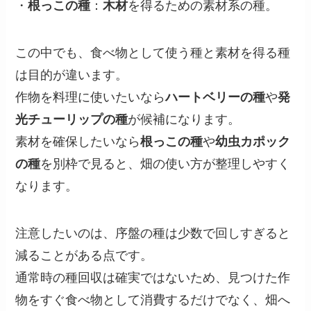
・
根っこの種
：
木材
を得るための素材系の種。
この中でも、食べ物として使う種と素材を得る種
は目的が違います。
作物を料理に使いたいなら
ハートベリーの種
や
発
光チューリップの種
が候補になります。
素材を確保したいなら
根っこの種
や
幼虫カポック
の種
を別枠で見ると、畑の使い方が整理しやすく
なります。
注意したいのは、序盤の種は少数で回しすぎると
減ることがある点です。
通常時の種回収は確実ではないため、見つけた作
物をすぐ食べ物として消費するだけでなく、畑へ