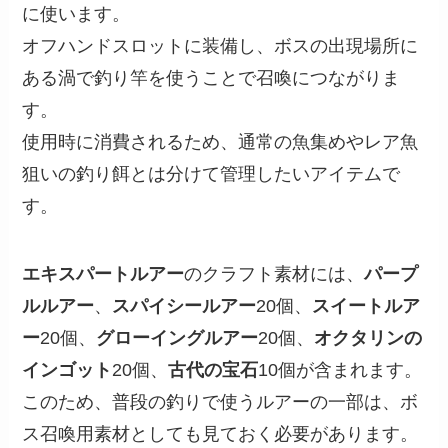
に使います。
オフハンドスロットに装備し、ボスの出現場所に
ある渦で釣り竿を使うことで召喚につながりま
す。
使用時に消費されるため、通常の魚集めやレア魚
狙いの釣り餌とは分けて管理したいアイテムで
す。
エキスパートルアー
のクラフト素材には、
パープ
ルルアー
、
スパイシールアー
20個、
スイートルア
ー
20個、
グローイングルアー
20個、
オクタリンの
インゴット
20個、
古代の宝石
10個が含まれます。
このため、普段の釣りで使うルアーの一部は、ボ
ス召喚用素材としても見ておく必要があります。