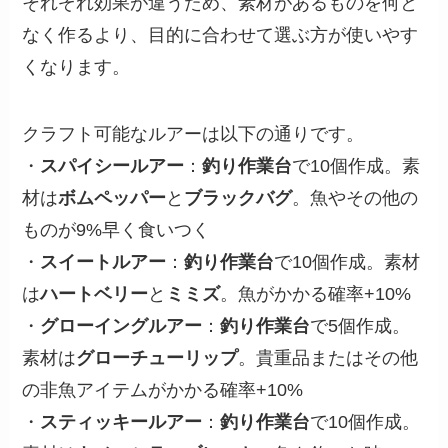
それぞれ効果が違うため、素材があるものを何と
なく作るより、目的に合わせて選ぶ方が使いやす
くなります。
クラフト可能なルアーは以下の通りです。
・
スパイシールアー
：
釣り作業台
で10個作成。素
材は
ボムペッパー
と
ブラックバグ
。魚やその他の
ものが9%早く食いつく
・
スイートルアー
：
釣り作業台
で10個作成。素材
は
ハートベリー
と
ミミズ
。魚がかかる確率+10%
・
グローイングルアー
：
釣り作業台
で5個作成。
素材は
グローチューリップ
。貴重品またはその他
の非魚アイテムがかかる確率+10%
・
スティッキールアー
：
釣り作業台
で10個作成。