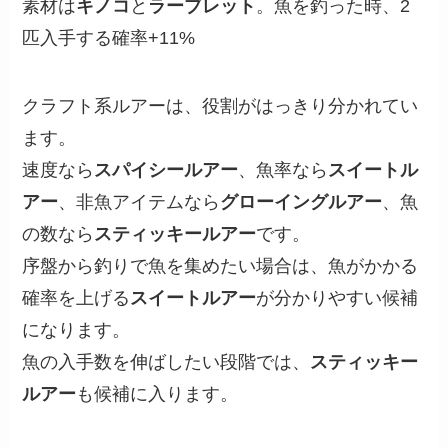
素材は
キノコ
と
ラーブレット
。魚を釣った時、2
匹入手する確率+11%
クラフト系ルアーは、役割がはっきり分かれてい
ます。
速度なら
スパイシールアー
、魚率なら
スイートル
アー
、非魚アイテムなら
グローイングルアー
、魚
の数なら
スティッキールアー
です。
序盤から釣りで魚を集めたい場合は、魚がかかる
確率を上げる
スイートルアー
が分かりやすい候補
になります。
魚の入手数を伸ばしたい段階では、
スティッキー
ルアー
も候補に入ります。