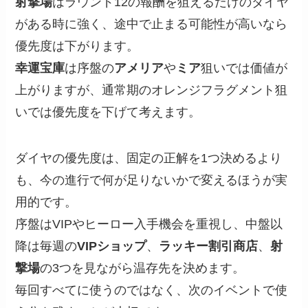
射撃場
はラウンド12の報酬を狙えるだけのダイヤ
がある時に強く、途中で止まる可能性が高いなら
優先度は下がります。
幸運宝庫
は序盤の
アメリア
や
ミア
狙いでは価値が
上がりますが、通常期のオレンジフラグメント狙
いでは優先度を下げて考えます。
ダイヤの優先度は、固定の正解を1つ決めるより
も、今の進行で何が足りないかで変えるほうが実
用的です。
序盤はVIPやヒーロー入手機会を重視し、中盤以
降は毎週の
VIPショップ
、
ラッキー割引商店
、
射
撃場
の3つを見ながら温存先を決めます。
毎回すべてに使うのではなく、次のイベントで使