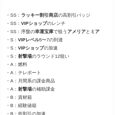
・SS：
ラッキー割引商店
の高割引バッジ
・SS：
VIPショップ
のレンチ
・SS：序盤の
幸運宝庫
で狙う
アメリア
と
ミア
・S：
VIPレベル
5〜7の到達
・S：
VIPショップ
の加速
・S：
射撃場
のラウンド12狙い
・A：燃料
・A：テレポート
・A：月間系の課金商品
・A：
射撃場
の補助課金
・B：資材箱
・B：経験値箱
・B：低割引の加速