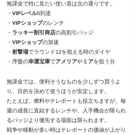
無課金で特に見たい使い道は次の通りです。
・
VIPレベル
5到達
・
VIPショップ
のレンチ
・
ラッキー割引商店
の高割引バッジ
・
VIPショップ
の加速
・
射撃場
でラウンド12を狙える時のダイヤ
・序盤の
幸運宝庫
で
アメリア
や
ミア
を狙う分
無課金では、便利そうなものを少しずつ買うよ
り、目的を決めて使うほうが安定します。
たとえば、燃料やテレポートも役立ちますが、毎
週の成長に直結するレンチや、入手機会が限られ
るバッジより優先する場面は限られます。
戦争や移動が多い時はテレポートの価値が上がり