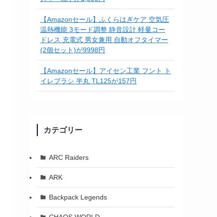
【Amazonセール】ふくらはぎケア 空気圧
温熱機能 3モード調整 静音設計 軽量コー
ドレス 充電式 男女兼用 自動オフタイマー
(2個セット)が9998円
【Amazonセール】アイセン工業 フント ト
イレブラシ 半丸 TL125が157円
カテゴリー
ARC Raiders
ARK
Backpack Legends
CHAOS WORLD