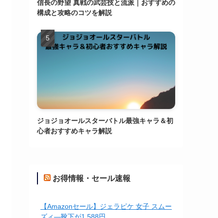
信長の野望 真戦の武芸技と流派｜おすすめの
構成と攻略のコツを解説
ジョジョオールスターバトル最強キャラ＆初
心者おすすめキャラ解説
お得情報・セール速報
【Amazonセール】ジェラピケ 女子 スムー
ズィ―靴下が1,588円