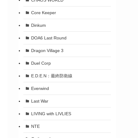
Core Keeper
Dinkum
DOA6 Last Round
Dragon Village 3
Duel Corp
E.D.E.N：最終防衛線
Everwind
Last War
LIVING with LIVLIES
NTE