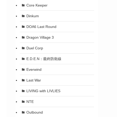
Core Keeper
Dinkum
DOA6 Last Round
Dragon Village 3
Duel Corp
E.D.E.N：最終防衛線
Everwind
Last War
LIVING with LIVLIES
NTE
Outbound