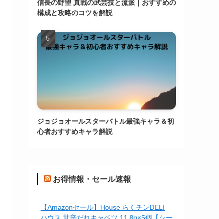
信長の野望 真戦の武芸技と流派｜おすすめの
構成と攻略のコツを解説
ジョジョオールスターバトル最強キャラ＆初
心者おすすめキャラ解説
お得情報・セール速報
【Amazonセール】House らくチンDELI
ハウス 甘辛だれキャベツ 11.8g×5個【シー