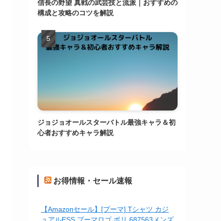
信長の野望 真戦の武芸技と流派｜おすすめの
構成と攻略のコツを解説
ジョジョオールスターバトル最強キャラ＆初
心者おすすめキャラ解説
お得情報・セール速報
【Amazonセール】[プーマ] Tシャツ カジ
ュアルESS プーマロゴ ポリ 687563メンズ