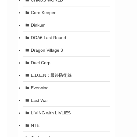
Core Keeper
Dinkum
DOA6 Last Round
Dragon Village 3
Duel Corp
E.D.E.N：最終防衛線
Everwind
Last War
LIVING with LIVLIES
NTE