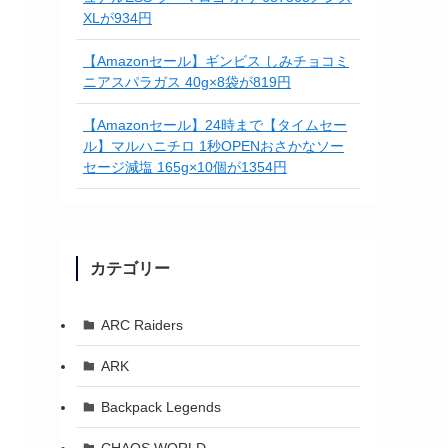
XLが934円
【Amazonセール】ギンビス しみチョコミ
ニアスパラガス 40g×8袋が819円
【Amazonセール】24時まで【タイムセー
ル】マルハニチロ 1秒OPENおさかなソー
セージ減塩 165g×10個が1354円
カテゴリー
ARC Raiders
ARK
Backpack Legends
CHAOS WORLD