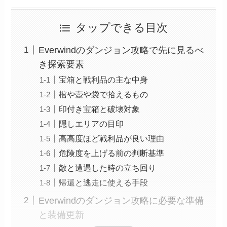
タップできる目次
Everwindのダンジョン攻略で先に見るべ
き探索要素
宝箱と戦利品の主な中身
棺や壺や袋で拾えるもの
印付き宝箱と破壊対象
隠しエリアの目印
高高度ほど戦利品が良い理由
危険度を上げる前の判断基準
敵と遭遇した時の立ち回り
帰還と逃走に使える手段
Everwindのダンジョン攻略に必要な準備
と装備更新