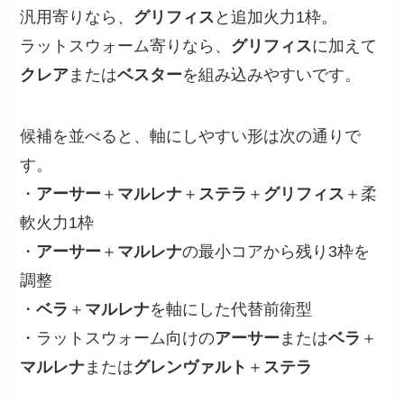
汎用寄りなら、
グリフィス
と追加火力1枠。
ラットスウォーム寄りなら、
グリフィス
に加えて
クレア
または
ベスター
を組み込みやすいです。
候補を並べると、軸にしやすい形は次の通りで
す。
・
アーサー
＋
マルレナ
＋
ステラ
＋
グリフィス
＋柔
軟火力1枠
・
アーサー
＋
マルレナ
の最小コアから残り3枠を
調整
・
ベラ
＋
マルレナ
を軸にした代替前衛型
・ラットスウォーム向けの
アーサー
または
ベラ
＋
マルレナ
または
グレンヴァルト
＋
ステラ