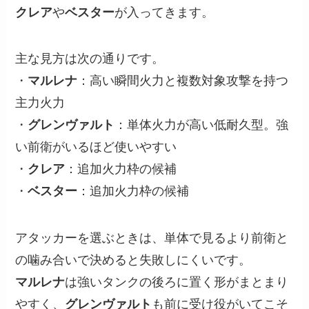
クレア
や
ベスター
が入ってきます。
主な見方は次の通りです。
・
マルレナ
：高い瞬間火力と複数対象攻撃を持つ
主力火力
・
グレンヴァルト
：単体火力が高い低耐久型。強
い前衛がいるほど使いやすい
・
クレア
：追加火力枠の候補
・
ベスター
：追加火力枠の候補
アタッカーを選ぶときは、単体で見るより前衛と
の噛み合いで決めると失敗しにくいです。
マルレナ
は強いタンクの後ろに置く形がまとまり
やすく、
グレンヴァルト
も前に受け役がいてこそ