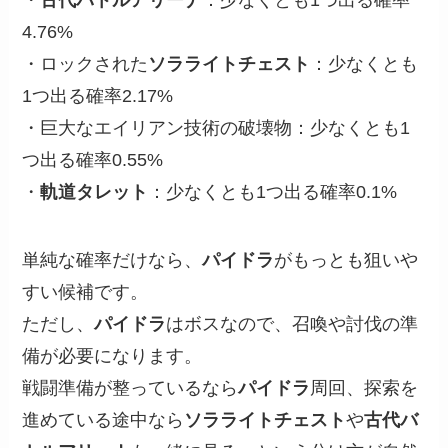
・
古代バトルアリーナ
：少なくとも1つ出る確率
4.76%
・ロックされた
ソラライトチェスト
：少なくとも
1つ出る確率2.17%
・巨大なエイリアン技術の破壊物：少なくとも1
つ出る確率0.55%
・
軌道タレット
：少なくとも1つ出る確率0.1%
単純な確率だけなら、
パイドラ
がもっとも狙いや
すい候補です。
ただし、
パイドラ
はボスなので、召喚や討伐の準
備が必要になります。
戦闘準備が整っているなら
パイドラ
周回、探索を
進めている途中なら
ソラライトチェスト
や
古代バ