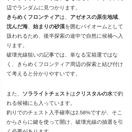
辺でランダムに見つかります。
きらめくフロンティア
は、
アゼオスの原生地域
、
沈んだ海
、
始まりの砂漠
を囲むバイオームとして
扱われるため、後半探索の途中で自然に候補へ入
ります。
破壊光線狙いの記事では、単なる宝箱運ではな
く、きらめくフロンティア周辺の探索と結び付け
て考えると分かりやすいです。
また、
ソラライトチェスト
は
クリスタルの水
で釣
れる候補にも入っています。
釣りでのチェスト入手確率は2.58%ですが、そこ
からさらに鍵を使って開け、破壊光線の抽選を引
く必要があります。