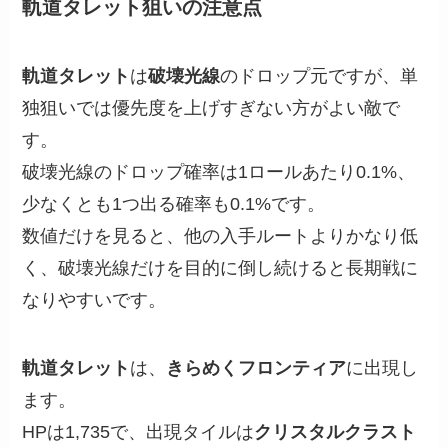
軌道タレット狙いの注意点
軌道タレット
は
破壊光線
のドロップ元ですが、単
独狙いでは優先度を上げすぎない方がよい敵で
す。
破壊光線のドロップ確率は1ロールあたり0.1%、
少なくとも1つ出る確率も0.1%です。
数値だけを見ると、他の入手ルートよりかなり低
く、破壊光線だけを目的に倒し続けると長期戦に
なりやすいです。
軌道タレット
は、
きらめくフロンティア
に出現し
ます。
HPは1,735で、出現タイルは
クリスタルクラスト