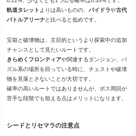
0.22%、少なくとも1つ出る確率は0.55%です。
軌道タレット
よりは高いものの、
パイドラ
や
古代
バトルアリーナ
と比べると低めです。
宝箱と破壊物は、主目的というより探索中の追加
チャンスとして見たいルートです。
きらめくフロンティア
や関連するダンジョン、パ
ズル系の場所を回っている時に、チェストや破壊
物を見落とさないことが大切です。
確率の高いルートではありませんが、ボス周回が
苦手な段階でも狙える点はメリットになります。
シードとリセマラの注意点