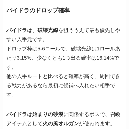
パイドラのドロップ確率
パイドラ
は、
破壊光線
を狙ううえで最も優先しや
すい入手元です。
ドロップ枠は5-6ロールで、破壊光線は1ロールあ
たり3.15%、少なくとも1つ出る確率は16.14%で
す。
他の入手ルートと比べると確率が高く、周回でき
る戦力があるなら最初に候補へ入れたい相手で
す。
パイドラ
は
始まりの砂漠
に関係するボスで、召喚
アイテムとして
火の風オルガン
が使われます。