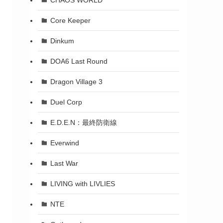
Core Keeper
Dinkum
DOA6 Last Round
Dragon Village 3
Duel Corp
E.D.E.N：最終防衛線
Everwind
Last War
LIVING with LIVLIES
NTE