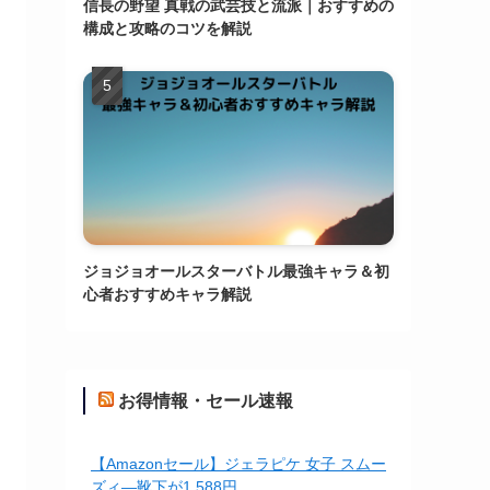
信長の野望 真戦の武芸技と流派｜おすすめの
構成と攻略のコツを解説
ジョジョオールスターバトル最強キャラ＆初
心者おすすめキャラ解説
お得情報・セール速報
【Amazonセール】ジェラピケ 女子 スムー
ズィ―靴下が1,588円