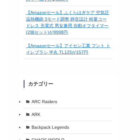
【Amazonセール】ふくらはぎケア 空気圧
温熱機能 3モード調整 静音設計 軽量コー
ドレス 充電式 男女兼用 自動オフタイマー
(2個セット)が9998円
【Amazonセール】アイセン工業 フント ト
イレブラシ 半丸 TL125が157円
カテゴリー
ARC Raiders
ARK
Backpack Legends
CHAOS WORLD