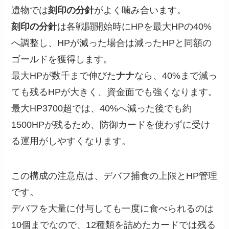
遺物では
刻印の分針
がよく噛み合います。
刻印の分針
は各戦闘開始時にHPを最大HPの40%
へ調整し、HPが減った場合は減ったHPと同額の
ゴールドを獲得します。
最大HPが数千まで伸びた
ナナ
なら、40%まで減っ
ても残るHPが大きく、資金面でも強くなります。
最大HP3700超では、40%へ減った後でも約
1500HPが残るため、防御カードを使わずに受け
る運用がしやすくなります。
この構成の注意点は、デバフ捕食の上限とHP管理
です。
デバフを大量に付与しても一度に食べられるのは
10個までなので、12種類を詰めたカードでは残る