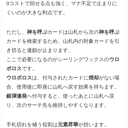
0コストで回せる点も強く、マナ不足で止まりに
くいのが大きな利点です。
ただし、
神を呼ぶ
カードは山札から次の
神を呼ぶ
カードを検索するため、山札内の対象カードを引
き切ると連鎖が止まります。
ここで必要になるのがシーリングワックスの
ウロ
ボロス
です。
ウロボロス
は、付与されたカードに
焼却
がない場
合、使用後に即座に山札へ戻す効果を持ちます。
銀弾連発
へ付与すると、使ったあとに山札へ戻
り、次のサーチ先を維持しやすくなります。
手札切れを補う役割は
元素昇華
が担います。