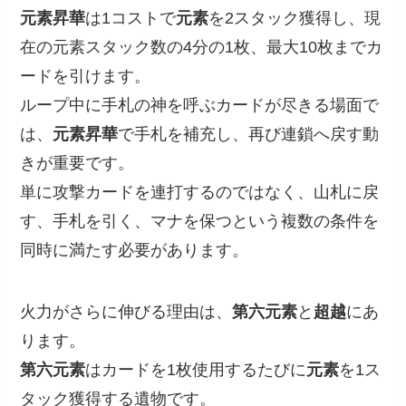
元素昇華
は1コストで
元素
を2スタック獲得し、現
在の元素スタック数の4分の1枚、最大10枚までカ
ードを引けます。
ループ中に手札の神を呼ぶカードが尽きる場面で
は、
元素昇華
で手札を補充し、再び連鎖へ戻す動
きが重要です。
単に攻撃カードを連打するのではなく、山札に戻
す、手札を引く、マナを保つという複数の条件を
同時に満たす必要があります。
火力がさらに伸びる理由は、
第六元素
と
超越
にあ
ります。
第六元素
はカードを1枚使用するたびに
元素
を1ス
タック獲得する遺物です。