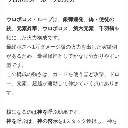
ウロボロス・ループ
は、
銀弾連発
、
偽・使徒の
銃
、
元素昇華
、
ウロボロス
、
第六元素
、
千羽鶴
を
軸にした火力構成です。
最終ボスへ1万ダメージ級の火力を出した実績例
があるため、最強候補としてかなり分かりやすい
型です。
この構成の強さは、カードを使うほど攻撃、ドロ
ー、元素、超越が連動して伸びていく点にありま
す。
核になるのは
神を呼ぶ
効果です。
神を呼ぶ
は、
神の啓示
を1スタック獲得し、神を