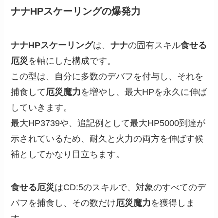
ナナHPスケーリングの爆発力
ナナHPスケーリング
は、
ナナ
の固有スキル
食せる
厄災
を軸にした構成です。
この型は、自分に多数のデバフを付与し、それを
捕食して
厄災魔力
を増やし、最大HPを永久に伸ば
していきます。
最大HP3739や、追記例として最大HP5000到達が
示されているため、耐久と火力の両方を伸ばす候
補としてかなり目立ちます。
食せる厄災
はCD:5のスキルで、対象のすべてのデ
バフを捕食し、その数だけ
厄災魔力
を獲得しま