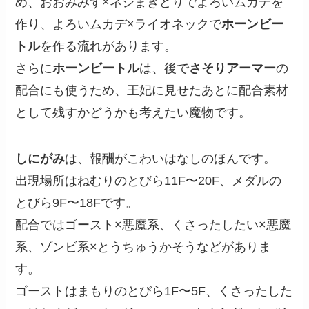
め、おおみみず×ネジまきどりでよろいムカデを
作り、よろいムカデ×ライオネックで
ホーンビー
トル
を作る流れがあります。
さらに
ホーンビートル
は、後で
さそりアーマー
の
配合にも使うため、王妃に見せたあとに配合素材
として残すかどうかも考えたい魔物です。
しにがみ
は、報酬がこわいはなしのほんです。
出現場所はねむりのとびら11F〜20F、メダルの
とびら9F〜18Fです。
配合ではゴースト×悪魔系、くさったしたい×悪魔
系、ゾンビ系×とうちゅうかそうなどがありま
す。
ゴーストはまもりのとびら1F〜5F、くさったした