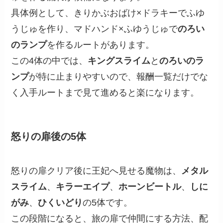
具体例として、きりかぶおばけ×ドラキーでふゆ
うじゅを作り、マドハンド×ふゆうじゅで
のろい
のランプ
を作るルートがあります。
この4体の中では、
キングスライム
と
のろいのラ
ンプ
が特に止まりやすいので、報酬一覧だけでな
く入手ルートまで見て進めると楽になります。
怒りの扉後の5体
怒りの扉クリア後に王妃へ見せる魔物は、
メタル
スライム
、
キラーエイプ
、
ホーンビートル
、
しに
がみ
、
ひくいどり
の5体です。
この段階になると、旅の扉で仲間にする方法、配