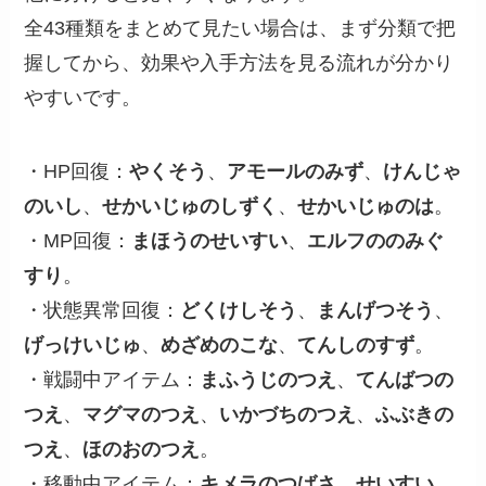
全43種類をまとめて見たい場合は、まず分類で把
握してから、効果や入手方法を見る流れが分かり
やすいです。
・HP回復：
やくそう
、
アモールのみず
、
けんじゃ
のいし
、
せかいじゅのしずく
、
せかいじゅのは
。
・MP回復：
まほうのせいすい
、
エルフののみぐ
すり
。
・状態異常回復：
どくけしそう
、
まんげつそう
、
げっけいじゅ
、
めざめのこな
、
てんしのすず
。
・戦闘中アイテム：
まふうじのつえ
、
てんばつの
つえ
、
マグマのつえ
、
いかづちのつえ
、
ふぶきの
つえ
、
ほのおのつえ
。
・移動中アイテム：
キメラのつばさ
、
せいすい
、