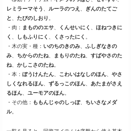
レミラーマそう
、
ルーラのつえ
、
ぎんのたてご
と
、
たびのしおり
。
・肉：
まもののエサ
、
くんせいにく
、
ほねつきに
く
、
しもふりにく
、
くさったにく
。
・木の実・種：
いのちのきのみ
、
ふしぎなきの
み
、
ちからのたね
、
まもりのたね
、
すばやさのた
ね
、
かしこさのたね
。
・本：
ぼうけんたん
、
こわいはなしのほん
、
やさ
しくなれるほん
、
ずるっこのほん
、
あたまがさえ
るほん
、
ユーモアのほん
。
・その他：
ももんじゃのしっぽ
、
ちいさなメダ
ル
。