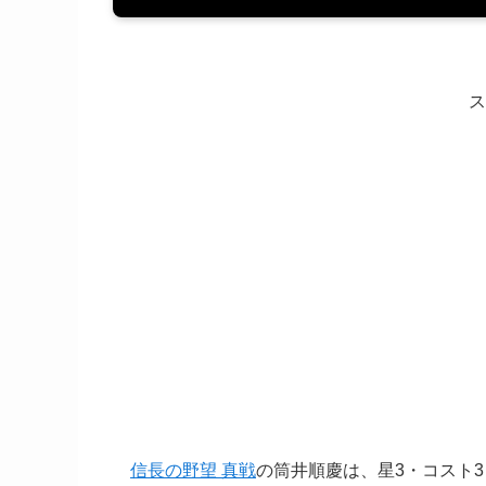
ス
信長の野望 真戦
の筒井順慶は、星3・コスト