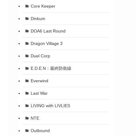
Core Keeper
Dinkum
DOA6 Last Round
Dragon Village 3
Duel Corp
E.D.E.N：最終防衛線
Everwind
Last War
LIVING with LIVLIES
NTE
Outbound