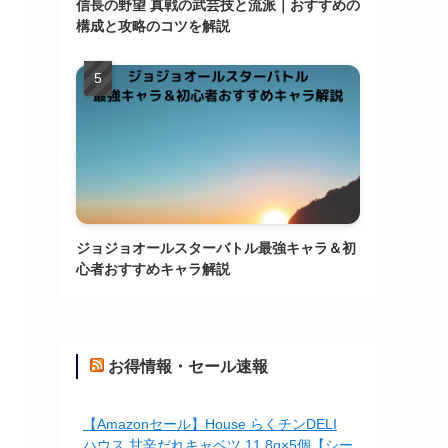
信長の野望 真戦の武芸技と流派｜おすすめの
構成と攻略のコツを解説
ジョジョオールスターバトル最強キャラ＆初
心者おすすめキャラ解説
お得情報・セール速報
【Amazonセール】House らくチンDELI
ハウス 甘辛だれキャベツ 11.8g×5個【シー