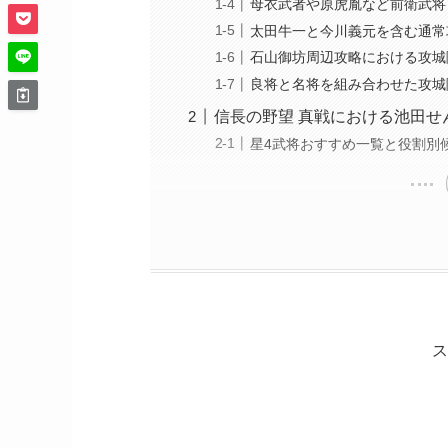
母衣武者や原虎胤など前衛武将
太田牛一と今川義元を含む通常
石山御坊周辺攻略における攻城
良将と名将を組み合わせた攻城
信長の野望 真戦における池田せ
星4武将おすすめ一覧と役割別
ス