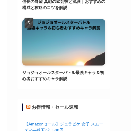
信長の野望 真戦の武芸技と流派｜おすすめの
構成と攻略のコツを解説
ジョジョオールスターバトル最強キャラ＆初
心者おすすめキャラ解説
お得情報・セール速報
【Amazonセール】ジェラピケ 女子 スムー
ズィ―靴下が1,588円