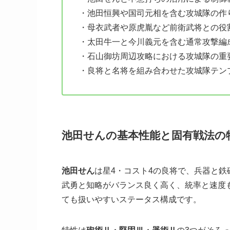
・池田恒興や国司元相を含む攻城隊の作
・母衣武者や原虎胤など前衛武将との役
・太田牛一と今川義元を含む通常攻撃編
・石山御坊周辺攻略における攻城隊の重
・良将と名将を組み合わせた攻城隊テン
池田せんの基本性能と固有戦法の
池田せん
は星4・コスト4の良将で、兵器と
武勇と知略がバランス良く高く、統率と速度
ても扱いやすいステータス構成です。