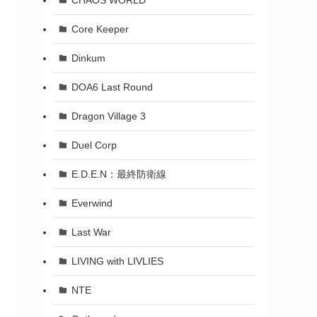
Core Keeper
Dinkum
DOA6 Last Round
Dragon Village 3
Duel Corp
E.D.E.N：最終防衛線
Everwind
Last War
LIVING with LIVLIES
NTE