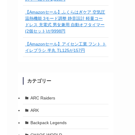
【Amazonセール】ふくらはぎケア 空気圧
温熱機能 3モード調整 静音設計 軽量コー
ドレス 充電式 男女兼用 自動オフタイマー
(2個セット)が9998円
【Amazonセール】アイセン工業 フント ト
イレブラシ 半丸 TL125が157円
カテゴリー
ARC Raiders
ARK
Backpack Legends
CHAOS WORLD