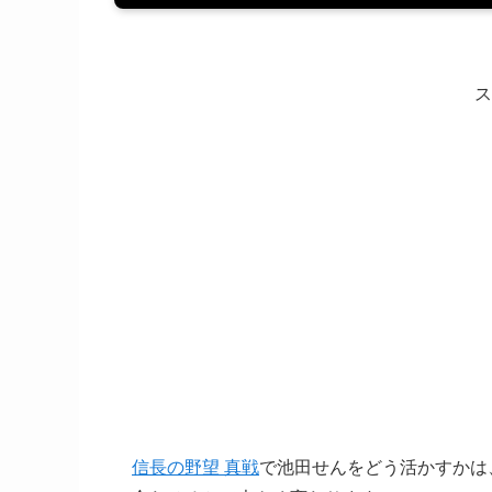
ス
信長の野望 真戦
で池田せんをどう活かすかは