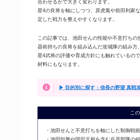
合わせるかで大きく変わります。
星4の良将を軸にしつつ、原虎胤や前田利家
定した戦力を整えやすくなります。
この記事では、池田せんの性能や不意打ちの
器術持ちの良将を組み込んだ攻城隊の組み方
星4武将の評価や育成方針にも触れているの
材料にもなります。
▶ 目的別に探す：信長の野望 真戦
この
・池田せんと不意打ちを軸にした制御戦
・池田恒興や国司元相を含む兵器部隊の