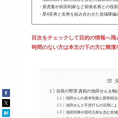
・原虎胤や前田利家など前衛名将との役
・星4良将と名将を組み合わせた攻城隊編
目次をチェックして目的の情報へ飛
時間のない方は本文の下の方に簡潔
信長の野望 真戦の池田せんを軸
池田せんの基本性能と固有戦法
池田せんと不意打ちの活用によ
池田恒興や国司元相を含む攻城