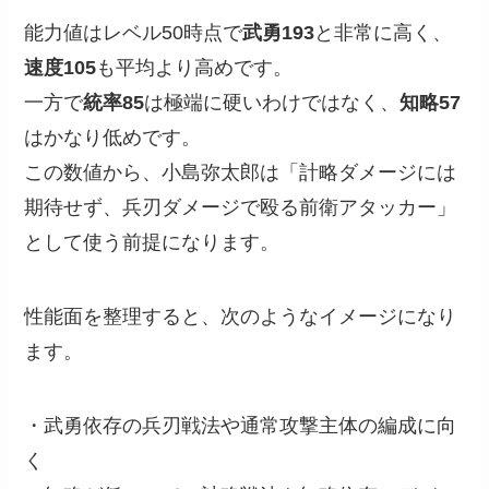
能力値はレベル50時点で
武勇193
と非常に高く、
速度105
も平均より高めです。
一方で
統率85
は極端に硬いわけではなく、
知略57
はかなり低めです。
この数値から、小島弥太郎は「計略ダメージには
期待せず、兵刃ダメージで殴る前衛アタッカー」
として使う前提になります。
性能面を整理すると、次のようなイメージになり
ます。
・武勇依存の兵刃戦法や通常攻撃主体の編成に向
く