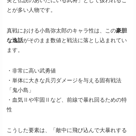
実と伝説のあいだにいる武将」として扱われるこ
とが多い人物です。
真戦における小島弥太郎のキャラ性は、この
豪胆
な逸話
がそのまま数値と戦法に落とし込まれてい
ます。
・非常に高い武勇値
・単体に大きな兵刃ダメージを与える固有戦法
「鬼小島」
・血気Ⅱや牢固Ⅱなど、前線で暴れ回るための特
性
こうした要素は、「敵中に飛び込んで大暴れする