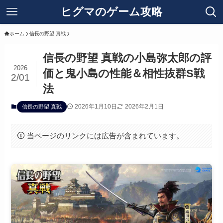
ヒグマのゲーム攻略
ホーム
信長の野望 真戦
信長の野望 真戦の小島弥太郎の評
2026
価と鬼小島の性能＆相性抜群S戦
2/01
法
2026年1月10日
2026年2月1日
信長の野望 真戦
当ページのリンクには広告が含まれています。