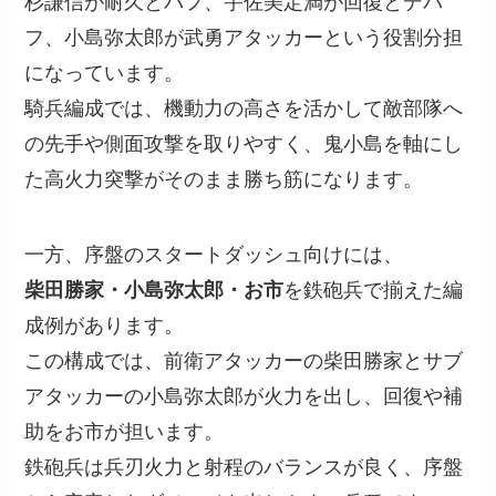
杉謙信が耐久とバフ、宇佐美定満が回復とデバ
フ、小島弥太郎が武勇アタッカーという役割分担
になっています。
騎兵編成では、機動力の高さを活かして敵部隊へ
の先手や側面攻撃を取りやすく、鬼小島を軸にし
た高火力突撃がそのまま勝ち筋になります。
一方、序盤のスタートダッシュ向けには、
柴田勝家・小島弥太郎・お市
を鉄砲兵で揃えた編
成例があります。
この構成では、前衛アタッカーの柴田勝家とサブ
アタッカーの小島弥太郎が火力を出し、回復や補
助をお市が担います。
鉄砲兵は兵刃火力と射程のバランスが良く、序盤