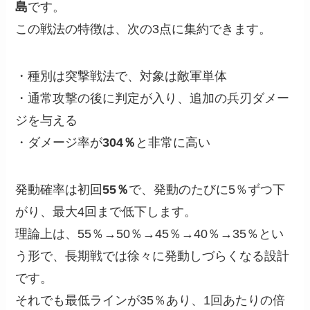
島
です。
この戦法の特徴は、次の3点に集約できます。
・種別は突撃戦法で、対象は敵軍単体
・通常攻撃の後に判定が入り、追加の兵刃ダメー
ジを与える
・ダメージ率が
304％
と非常に高い
発動確率は初回
55％
で、発動のたびに5％ずつ下
がり、最大4回まで低下します。
理論上は、55％→50％→45％→40％→35％とい
う形で、長期戦では徐々に発動しづらくなる設計
です。
それでも最低ラインが35％あり、1回あたりの倍