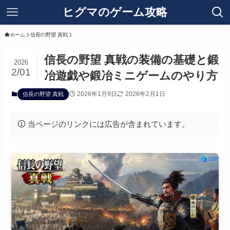
ヒグマのゲーム攻略
ホーム
信長の野望 真戦
信長の野望 真戦の装備の基礎と鍛
2026
2/01
冶遊戯や鍛冶ミニゲームのやり方
2026年1月9日
2026年2月1日
信長の野望 真戦
当ページのリンクには広告が含まれています。