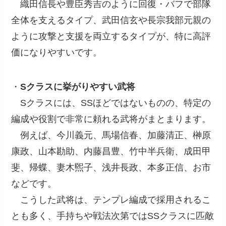
織田信長や豊臣秀吉のように回復・バフで部隊
全体を支えるタイプ、武田信玄や長宗我部元親の
ように攻撃と支援を両立するタイプが、特に高評
価になりやすいです。
・
Sクラスに挙がりやすい武将
Sクラスには、SSほどではないものの、特定の
編成や役割で非常に頼れる武将がまとまります。
例えば、今川義元、馬場信春、加藤清正、榊原
康政、山本勘助、内藤昌豊、竹中半兵衛、成田甲
斐、帰蝶、妻木煕子、浅井長政、本多正信、お市
などです。
こうした武将は、テンプレ編成で採用されるこ
とも多く、手持ちや戦法次第ではSSクラスに匹敵