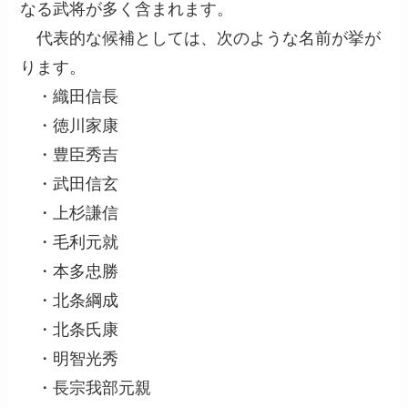
なる武将が多く含まれます。
代表的な候補としては、次のような名前が挙が
ります。
・織田信長
・徳川家康
・豊臣秀吉
・武田信玄
・上杉謙信
・毛利元就
・本多忠勝
・北条綱成
・北条氏康
・明智光秀
・長宗我部元親