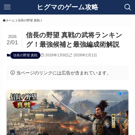
ヒグマのゲーム攻略
ホーム
信長の野望 真戦
信長の野望 真戦の武将ランキン
2026
2/01
グ！最強候補と最強編成術解説
2026年1月8日
2026年2月1日
信長の野望 真戦
当ページのリンクには広告が含まれています。