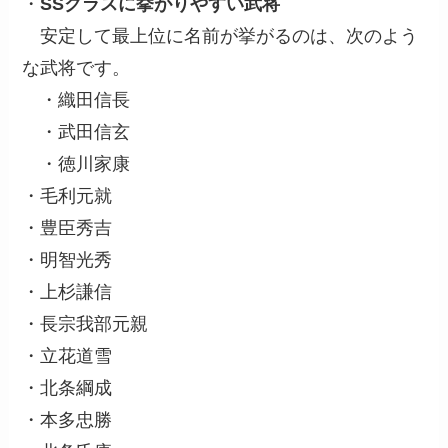
・
SSクラスに挙がりやすい武将
安定して最上位に名前が挙がるのは、次のよう
な武将です。
・織田信長
・武田信玄
・徳川家康
・毛利元就
・豊臣秀吉
・明智光秀
・上杉謙信
・長宗我部元親
・立花道雪
・北条綱成
・本多忠勝