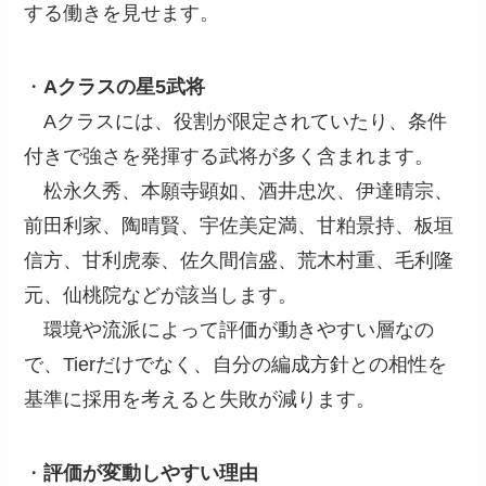
する働きを見せます。
・
Aクラスの星5武将
Aクラスには、役割が限定されていたり、条件
付きで強さを発揮する武将が多く含まれます。
松永久秀、本願寺顕如、酒井忠次、伊達晴宗、
前田利家、陶晴賢、宇佐美定満、甘粕景持、板垣
信方、甘利虎泰、佐久間信盛、荒木村重、毛利隆
元、仙桃院などが該当します。
環境や流派によって評価が動きやすい層なの
で、Tierだけでなく、自分の編成方針との相性を
基準に採用を考えると失敗が減ります。
・
評価が変動しやすい理由