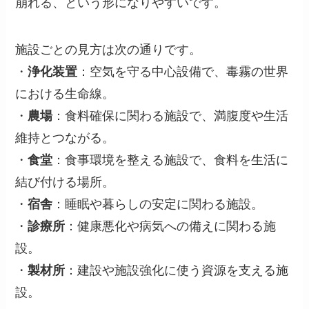
崩れる、という形になりやすいです。
施設ごとの見方は次の通りです。
・
浄化装置
：空気を守る中心設備で、毒霧の世界
における生命線。
・
農場
：食料確保に関わる施設で、満腹度や生活
維持とつながる。
・
食堂
：食事環境を整える施設で、食料を生活に
結び付ける場所。
・
宿舎
：睡眠や暮らしの安定に関わる施設。
・
診療所
：健康悪化や病気への備えに関わる施
設。
・
製材所
：建設や施設強化に使う資源を支える施
設。