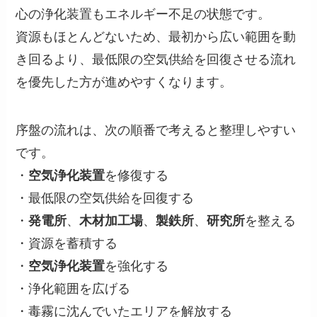
心の浄化装置もエネルギー不足の状態です。
資源もほとんどないため、最初から広い範囲を動
き回るより、最低限の空気供給を回復させる流れ
を優先した方が進めやすくなります。
序盤の流れは、次の順番で考えると整理しやすい
です。
・
空気浄化装置
を修復する
・最低限の空気供給を回復する
・
発電所
、
木材加工場
、
製鉄所
、
研究所
を整える
・資源を蓄積する
・
空気浄化装置
を強化する
・浄化範囲を広げる
・毒霧に沈んでいたエリアを解放する