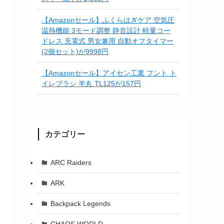
【Amazonセール】ふくらはぎケア 空気圧
温熱機能 3モード調整 静音設計 軽量コー
ドレス 充電式 男女兼用 自動オフタイマー
(2個セット)が9998円
【Amazonセール】アイセン工業 フント ト
イレブラシ 半丸 TL125が157円
カテゴリー
ARC Raiders
ARK
Backpack Legends
CHAOS WORLD