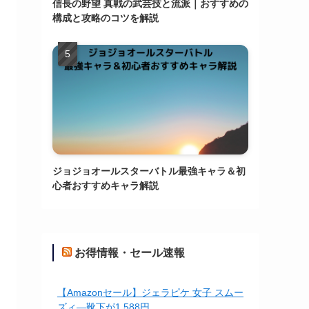
信長の野望 真戦の武芸技と流派｜おすすめの
構成と攻略のコツを解説
ジョジョオールスターバトル最強キャラ＆初
心者おすすめキャラ解説
お得情報・セール速報
【Amazonセール】ジェラピケ 女子 スムー
ズィ―靴下が1,588円