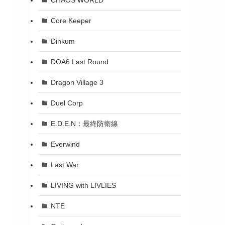
Core Keeper
Dinkum
DOA6 Last Round
Dragon Village 3
Duel Corp
E.D.E.N：最終防衛線
Everwind
Last War
LIVING with LIVLIES
NTE