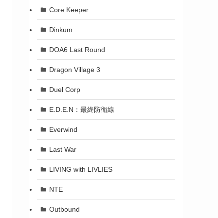
Core Keeper
Dinkum
DOA6 Last Round
Dragon Village 3
Duel Corp
E.D.E.N：最終防衛線
Everwind
Last War
LIVING with LIVLIES
NTE
Outbound