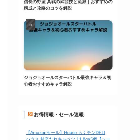
信長の野望 真戦の武芸技と流派｜おすすめの
構成と攻略のコツを解説
ジョジョオールスターバトル最強キャラ＆初
心者おすすめキャラ解説
お得情報・セール速報
【Amazonセール】House らくチンDELI
ハウス 甘辛だれキャベツ 11.8g×5個【シー