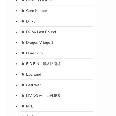
Core Keeper
Dinkum
DOA6 Last Round
Dragon Village 3
Duel Corp
E.D.E.N：最終防衛線
Everwind
Last War
LIVING with LIVLIES
NTE