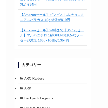
XLが934円
【Amazonセール】ギンビス しみチョコミ
ニアスパラガス 40g×8袋が819円
【Amazonセール】24時まで【タイムセー
ル】マルハニチロ 1秒OPENおさかなソー
セージ減塩 165g×10個が1354円
カテゴリー
ARC Raiders
ARK
Backpack Legends
CHAOS WORLD