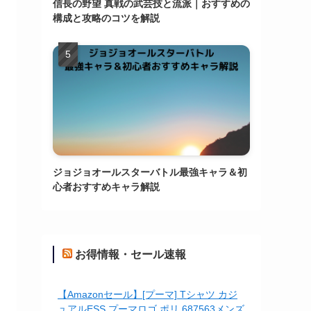
信長の野望 真戦の武芸技と流派｜おすすめの
構成と攻略のコツを解説
ジョジョオールスターバトル最強キャラ＆初
心者おすすめキャラ解説
お得情報・セール速報
【Amazonセール】[プーマ] Tシャツ カジ
ュアルESS プーマロゴ ポリ 687563メンズ