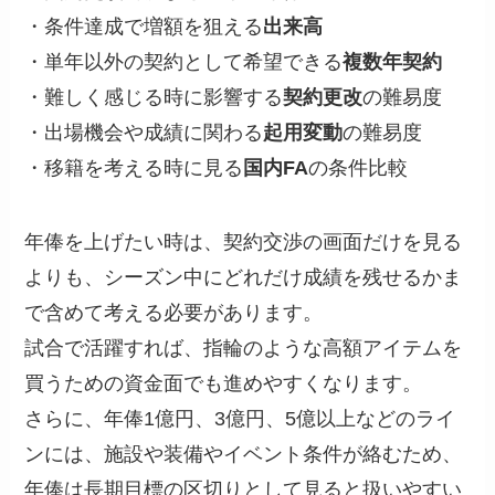
・条件達成で増額を狙える
出来高
・単年以外の契約として希望できる
複数年契約
・難しく感じる時に影響する
契約更改
の難易度
・出場機会や成績に関わる
起用変動
の難易度
・移籍を考える時に見る
国内FA
の条件比較
年俸を上げたい時は、契約交渉の画面だけを見る
よりも、シーズン中にどれだけ成績を残せるかま
で含めて考える必要があります。
試合で活躍すれば、指輪のような高額アイテムを
買うための資金面でも進めやすくなります。
さらに、年俸1億円、3億円、5億以上などのライ
ンには、施設や装備やイベント条件が絡むため、
年俸は長期目標の区切りとして見ると扱いやすい