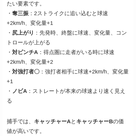
たい要素です。
・
奪三振
：2ストライクに追い込むと球速
+2km/h、変化量+1
・
尻上がり
：先発時、終盤に球速、変化量、コン
トロールが上がる
・
対ピンチA
：得点圏に走者がいる時に球速
+2km/h、変化量+2
・
対強打者〇
：強打者相手に球速+2km/h、変化量
+1
・
ノビA
：ストレートが本来の球速より速く見え
る
捕手では、
キャッチャーA
と
キャッチャーB
の価
値が高いです。