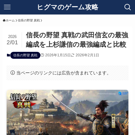
ヒグマのゲーム攻略
ホーム
信長の野望 真戦
信長の野望 真戦の武田信玄の最強
2026
2/01
編成を上杉謙信の最強編成と比較
2026年1月15日
2026年2月1日
信長の野望 真戦
当ページのリンクには広告が含まれています。