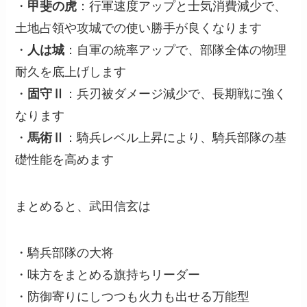
・
甲斐の虎
：行軍速度アップと士気消費減少で、
土地占領や攻城での使い勝手が良くなります
・
人は城
：自軍の統率アップで、部隊全体の物理
耐久を底上げします
・
固守Ⅱ
：兵刃被ダメージ減少で、長期戦に強く
なります
・
馬術Ⅱ
：騎兵レベル上昇により、騎兵部隊の基
礎性能を高めます
まとめると、武田信玄は
・騎兵部隊の大将
・味方をまとめる旗持ちリーダー
・防御寄りにしつつも火力も出せる万能型