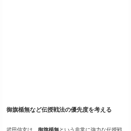
御旗楯無など伝授戦法の優先度を考える
武田信玄は、
御旗楯無
という非常に強力な伝授戦