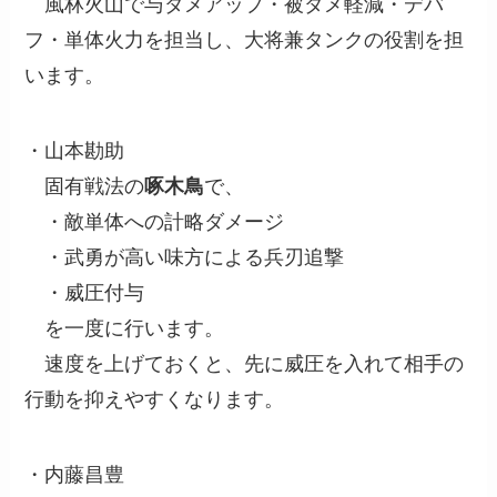
風林火山で与ダメアップ・被ダメ軽減・デバ
フ・単体火力を担当し、大将兼タンクの役割を担
います。
・山本勘助
固有戦法の
啄木鳥
で、
・敵単体への計略ダメージ
・武勇が高い味方による兵刃追撃
・威圧付与
を一度に行います。
速度を上げておくと、先に威圧を入れて相手の
行動を抑えやすくなります。
・内藤昌豊