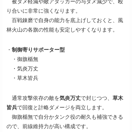
被ダメ軽減や敵アタッカーの与ダメ減少で、殴
り合いに非常に強くなります。
百戦錬磨で自身の能力を底上げしておくと、風
林火山の各旗の性能も安定しやすくなります。
・
制御寄りサポーター型
・御旗楯無
・気炎万丈
・草木皆兵
通常攻撃依存の敵を
気炎万丈
で封じつつ、
草木
皆兵
で回復と計略ダメージを両立します。
御旗楯無で自分かタンク役の耐久も補強できる
ので、前線維持力が高い構成です。