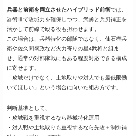
兵器と前衛を両立させたハイブリッド前衛
では、
器術Ⅲで攻城力を確保しつつ、武勇と兵刃補正を
活かして前線で殴る役も担わせます。
この場合は、兵器特化の部隊ではなく、仙石権兵
衛や佐久間盛政など火力寄りの星4武将と組ま
せ、通常の対部隊戦にもある程度対応できる構成
に寄せます。
「攻城だけでなく、土地取りや対人でも最低限働
いてほしい」という場合に向いた組み方です。
判断基準として、
・攻城戦を重視するなら器械特化運用
・対人戦や土地取りも重視するなら先攻＋制御補