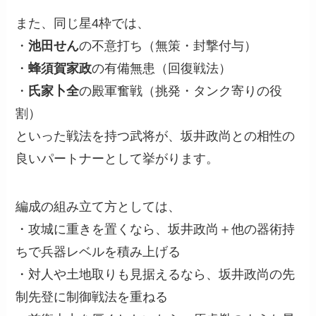
また、同じ星4枠では、
・
池田せん
の不意打ち（無策・封撃付与）
・
蜂須賀家政
の有備無患（回復戦法）
・
氏家卜全
の殿軍奮戦（挑発・タンク寄りの役
割）
といった戦法を持つ武将が、坂井政尚との相性の
良いパートナーとして挙がります。
編成の組み立て方としては、
・攻城に重きを置くなら、坂井政尚＋他の器術持
ちで兵器レベルを積み上げる
・対人や土地取りも見据えるなら、坂井政尚の先
制先登に制御戦法を重ねる