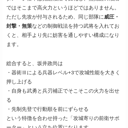
ではそこまで高火力というほどではありません。
ただし先攻が付与されるため、同じ部隊に
威圧・
封撃・無策
などの制御戦法を持つ武将を入れてお
くと、相手より先に妨害を通しやすい構成になり
ます。
総合すると、坂井政尚は
・器術Ⅲによる兵器レベル+3で攻城性能を大きく
押し上げる
・自身も武勇と兵刃補正でそこそこの火力を出せ
る
・先制先登で行動順を前にずらせる
という特徴を合わせ持った「攻城寄りの前衛サポ
ーター」という立ち位置になります。