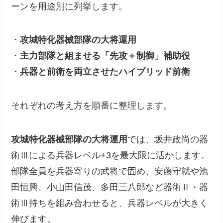
ーンを用途別に列挙します。
・
攻城特化器械部隊の大将運用
・
主力部隊と組ませる「先攻＋制御」補助役
・
兵器と前衛を両立させたハイブリッド前衛
それぞれの考え方を順番に整理します。
攻城特化器械部隊の大将運用
では、坂井政尚の器
術Ⅲによる兵器レベル+3を最大限に活かします。
部隊全員を兵器寄りの武将で固め、安藤守就や池
田恒興、小山田信茂、多田三八郎など器術Ⅱ・器
術Ⅲ持ちを組み合わせると、兵器レベルが大きく
伸びます。