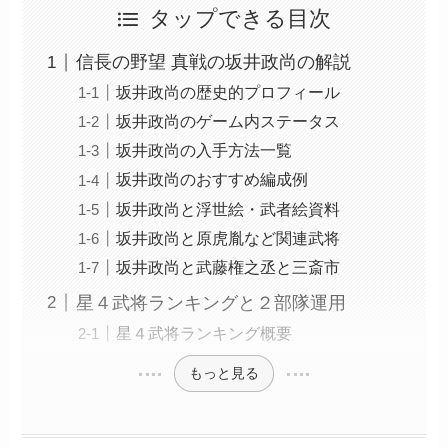
タップできる目次
信長の野望 真戦の坂井政尚の解説
坂井政尚の歴史的プロフィール
坂井政尚のゲーム内ステータス
坂井政尚の入手方法一覧
坂井政尚のおすすめ編成例
坂井政尚と浮世絵・武者絵資料
坂井政尚と原虎胤など関連武将
坂井政尚と武藤権之丞と三斎市
星４武将ランキングと２部隊運用
星４武将ランキング概要
もっと見る