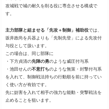
攻城戦で城の耐久を削る役に専念させる構成で
す。
主力部隊と組ませる「先攻＋制御」補助役
では、
坂井政尚を兵器よりも「先制先登」による先攻付
与役として扱います。
この場合は、同じ部隊に
・下方貞清の
先陣の勇
のような威圧付与系
・池田せんの
不意打ち
のような無策・封撃付与系
を入れて、制御戦法持ちの行動順を前に持ってい
く使い方が有効です。
先に妨害を入れて相手の強力な能動・突撃戦法を
止めることを狙います。