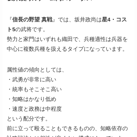
『
信長の野望 真戦
』では、坂井政尚は
星4・コス
ト5
の武将です。
勢力と家門はいずれも織田で、兵種適性は兵器を
中心に複数兵種を扱えるタイプになっています。
属性値の傾向としては、
・武勇が非常に高い
・統率もそこそこ高い
・知略はかなり低め
・速度と政務は中程度
という配分です。
前に立って殴ることもできるものの、知略依存の