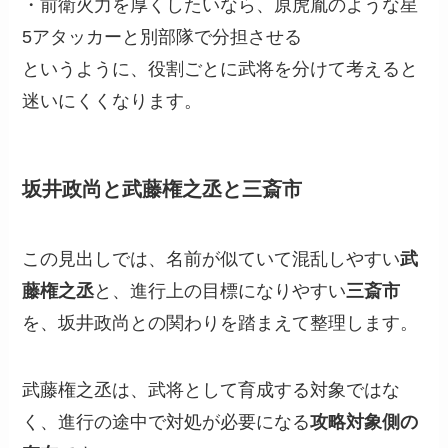
・前衛火力を厚くしたいなら、原虎胤のような星
5アタッカーと別部隊で分担させる
というように、役割ごとに武将を分けて考えると
迷いにくくなります。
坂井政尚と武藤権之丞と三斎市
この見出しでは、名前が似ていて混乱しやすい
武
藤権之丞
と、進行上の目標になりやすい
三斎市
を、坂井政尚との関わりを踏まえて整理します。
武藤権之丞は、武将として育成する対象ではな
く、進行の途中で対処が必要になる
攻略対象側の