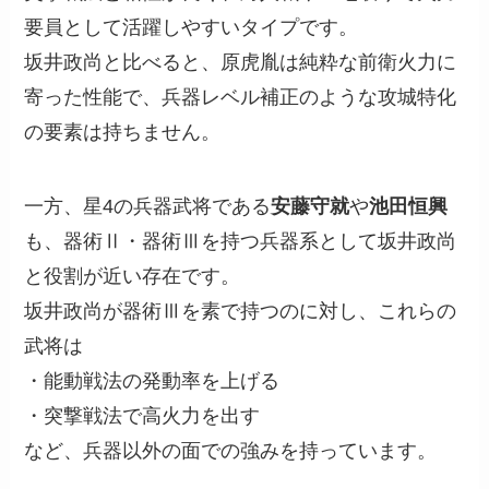
要員として活躍しやすいタイプです。
坂井政尚と比べると、原虎胤は純粋な前衛火力に
寄った性能で、兵器レベル補正のような攻城特化
の要素は持ちません。
一方、星4の兵器武将である
安藤守就
や
池田恒興
も、器術Ⅱ・器術Ⅲを持つ兵器系として坂井政尚
と役割が近い存在です。
坂井政尚が器術Ⅲを素で持つのに対し、これらの
武将は
・能動戦法の発動率を上げる
・突撃戦法で高火力を出す
など、兵器以外の面での強みを持っています。