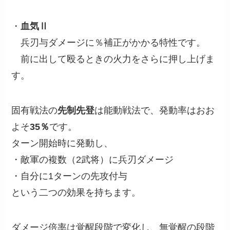
・
血気Ⅱ
兵刃与ダメージに％補正がかかる特性です。
前に出して殴るときの火力をさらに押し上げま
す。
固有戦法の
先制先登
は能動戦法で、発動率はおお
よそ
35％
です。
ターン開始時に発動し、
・敵軍の複数（2武将）に兵刃ダメージ
・自分に1ターンの先攻付与
という二つの効果を持ちます。
ダメージ倍率は覚醒段階で変化し、無覚醒の段階