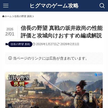
ヒグマのゲーム攻略
ホーム
信長の野望 真戦
信長の野望 真戦の坂井政尚の性能
2026
2/01
評価と攻城向けおすすめ編成解説
2026年1月27日
2026年2月1日
信長の野望 真戦
当ページのリンクには広告が含まれています。