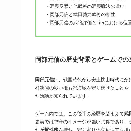
・洞察反撃と他武将の洞察戦法の違い
・岡部元信と武田勢力武将の相性
・岡部元信の武将評価とTierにおける位
岡部元信の歴史背景とゲームでの
岡部元信
は、戦国時代から安土桃山時代にか
桶狭間の戦い後も鳴海城を守り続けたことや
た逸話が知られています。
ゲーム内では、この後半の経歴を踏まえて
武
史実では堅守のイメージが強い武将であり、
た
反撃性能
を持ち、守り寄りの立ち位置を担