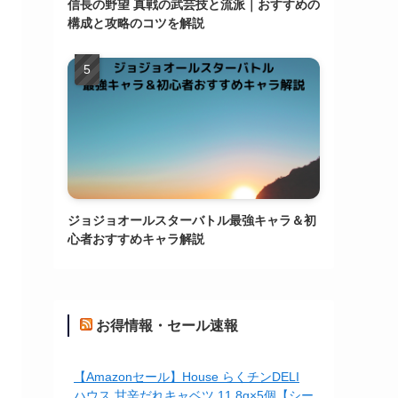
信長の野望 真戦の武芸技と流派｜おすすめの
構成と攻略のコツを解説
ジョジョオールスターバトル最強キャラ＆初
心者おすすめキャラ解説
お得情報・セール速報
【Amazonセール】House らくチンDELI
ハウス 甘辛だれキャベツ 11.8g×5個【シー