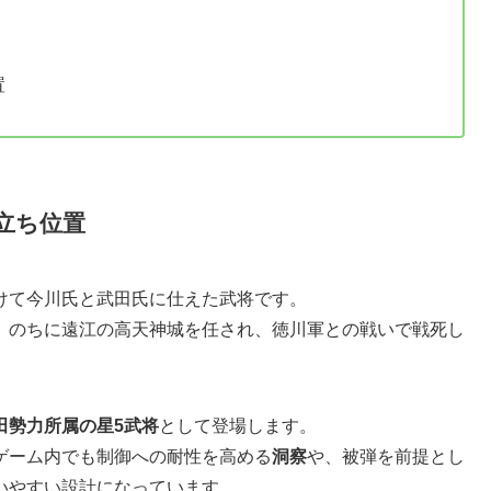
置
立ち位置
けて今川氏と武田氏に仕えた武将です。
、のちに遠江の高天神城を任され、徳川軍との戦いで戦死し
田勢力所属の星5武将
として登場します。
ゲーム内でも制御への耐性を高める
洞察
や、被弾を前提とし
いやすい設計になっています。