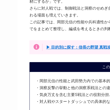
材にするか」です。
さらに対人戦では、制御戦法と洞察のせめぎ
わる場面も増えていきます。
この記事では、岡部元信の性能や兵科適性か
でをまとめて整理し、編成を考えるときの判
▶ 目的別に探す：信長の野望 真戦
この
・岡部元信の性能と武田勢力内での基本
・洞察反撃の挙動と他の洞察系戦法との
・気炎万丈を含む主要S戦法との役割分担
・対人戦やスタートダッシュでの具体的