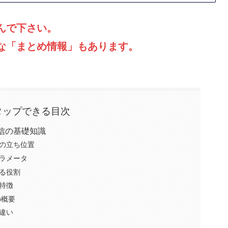
んで下さい。
な「まとめ情報」もあります。
タップできる目次
信の基礎知識
の立ち位置
ラメータ
る役割
特徴
の概要
違い