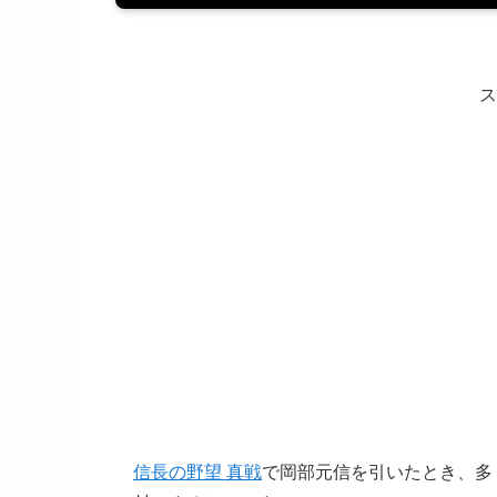
ス
信長の野望 真戦
で岡部元信を引いたとき、多