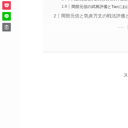
岡部元信の武将評価とTierに
岡部元信と気炎万丈の戦法評価
ス