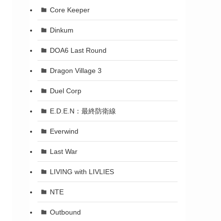
Core Keeper
Dinkum
DOA6 Last Round
Dragon Village 3
Duel Corp
E.D.E.N：最終防衛線
Everwind
Last War
LIVING with LIVLIES
NTE
Outbound