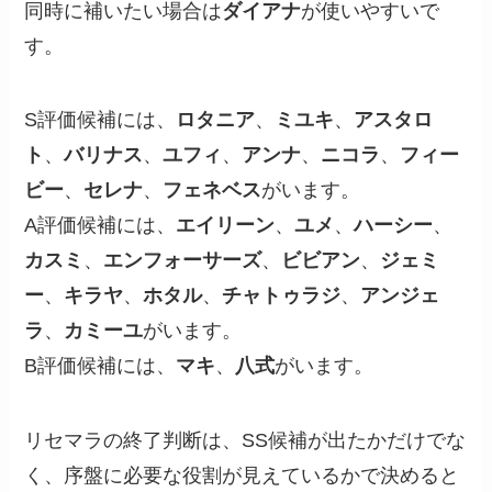
同時に補いたい場合は
ダイアナ
が使いやすいで
す。
S評価候補には、
ロタニア
、
ミユキ
、
アスタロ
ト
、
バリナス
、
ユフィ
、
アンナ
、
ニコラ
、
フィー
ビー
、
セレナ
、
フェネベス
がいます。
A評価候補には、
エイリーン
、
ユメ
、
ハーシー
、
カスミ
、
エンフォーサーズ
、
ビビアン
、
ジェミ
ー
、
キラヤ
、
ホタル
、
チャトゥラジ
、
アンジェ
ラ
、
カミーユ
がいます。
B評価候補には、
マキ
、
八式
がいます。
リセマラの終了判断は、SS候補が出たかだけでな
く、序盤に必要な役割が見えているかで決めると