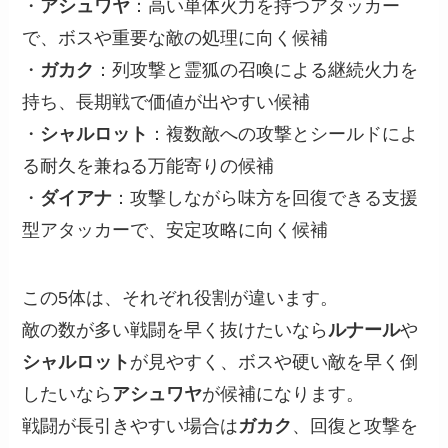
・
アシュワヤ
：高い単体火力を持つアタッカー
で、ボスや重要な敵の処理に向く候補
・
ガカク
：列攻撃と霊狐の召喚による継続火力を
持ち、長期戦で価値が出やすい候補
・
シャルロット
：複数敵への攻撃とシールドによ
る耐久を兼ねる万能寄りの候補
・
ダイアナ
：攻撃しながら味方を回復できる支援
型アタッカーで、安定攻略に向く候補
この5体は、それぞれ役割が違います。
敵の数が多い戦闘を早く抜けたいなら
ルナール
や
シャルロット
が見やすく、ボスや硬い敵を早く倒
したいなら
アシュワヤ
が候補になります。
戦闘が長引きやすい場合は
ガカク
、回復と攻撃を