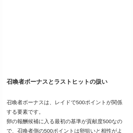
召喚者ボーナスとラストヒットの扱い
召喚者ボーナスは、レイドで500ポイントが関係
する要素です。
卵の報酬候補に入る最初の基準が貢献度500なの
で、召喚者側の500ポイントは卵狙いと相性がよ