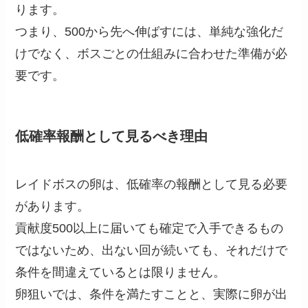
ります。
つまり、500から先へ伸ばすには、単純な強化だ
けでなく、ボスごとの仕組みに合わせた準備が必
要です。
低確率報酬として見るべき理由
レイドボスの卵は、低確率の報酬として見る必要
があります。
貢献度500以上に届いても確定で入手できるもの
ではないため、出ない回が続いても、それだけで
条件を間違えているとは限りません。
卵狙いでは、条件を満たすことと、実際に卵が出