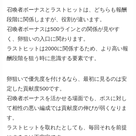
召喚者ボーナスとラストヒットは、どちらも報酬
段階に関係しますが、役割が違います。
召喚者ボーナスは500ラインとの関係が見やす
く、卵狙いの入口に関わります。
ラストヒットは2000に関係するため、より高い報
酬段階を狙う時に意識する要素です。
卵狙いで優先度を付けるなら、最初に見るのは安
定した貢献度500です。
召喚者ボーナスを活かせる場面でも、ボスに対し
て相性の悪い編成では貢献度の伸びが弱くなりま
す。
ラストヒットを取れたとしても、毎回それを前提