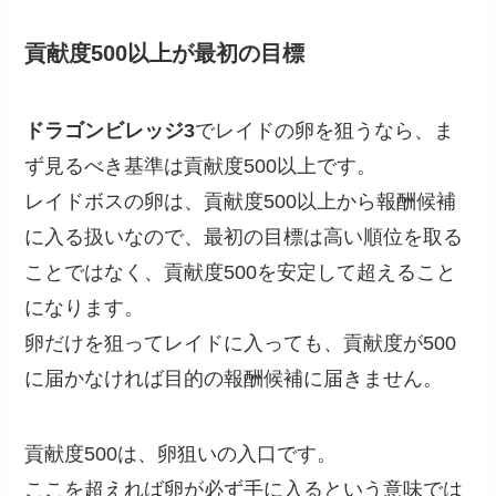
貢献度500以上が最初の目標
ドラゴンビレッジ3
でレイドの卵を狙うなら、ま
ず見るべき基準は貢献度500以上です。
レイドボスの卵は、貢献度500以上から報酬候補
に入る扱いなので、最初の目標は高い順位を取る
ことではなく、貢献度500を安定して超えること
になります。
卵だけを狙ってレイドに入っても、貢献度が500
に届かなければ目的の報酬候補に届きません。
貢献度500は、卵狙いの入口です。
ここを超えれば卵が必ず手に入るという意味では