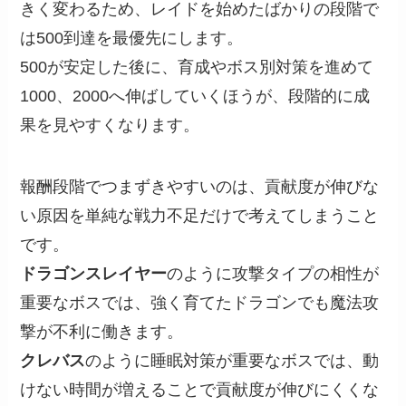
きく変わるため、レイドを始めたばかりの段階で
は500到達を最優先にします。
500が安定した後に、育成やボス別対策を進めて
1000、2000へ伸ばしていくほうが、段階的に成
果を見やすくなります。
報酬段階でつまずきやすいのは、貢献度が伸びな
い原因を単純な戦力不足だけで考えてしまうこと
です。
ドラゴンスレイヤー
のように攻撃タイプの相性が
重要なボスでは、強く育てたドラゴンでも魔法攻
撃が不利に働きます。
クレバス
のように睡眠対策が重要なボスでは、動
けない時間が増えることで貢献度が伸びにくくな