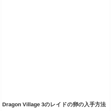
Dragon Village 3のレイドの卵の入手方法