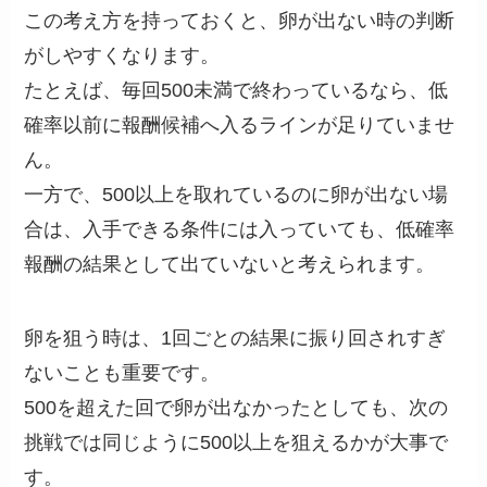
この考え方を持っておくと、卵が出ない時の判断
がしやすくなります。
たとえば、毎回500未満で終わっているなら、低
確率以前に報酬候補へ入るラインが足りていませ
ん。
一方で、500以上を取れているのに卵が出ない場
合は、入手できる条件には入っていても、低確率
報酬の結果として出ていないと考えられます。
卵を狙う時は、1回ごとの結果に振り回されすぎ
ないことも重要です。
500を超えた回で卵が出なかったとしても、次の
挑戦では同じように500以上を狙えるかが大事で
す。