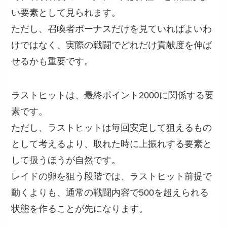
い要素として見られます。
ただし、召喚者ボーナスだけを見ていればよいわ
けではなく、実際の戦闘でどれだけ貢献度を伸ば
せるかも重要です。
ラストヒットは、最終ポイント2000に関係する要
素です。
ただし、ラストヒットは毎回安定して狙えるもの
として考えるより、取れた時に上振れする要素と
して扱うほうが自然です。
レイドの卵を狙う段階では、ラストヒット前提で
動くよりも、通常の戦闘内容で500を超えられる
状態を作ることが先になります。