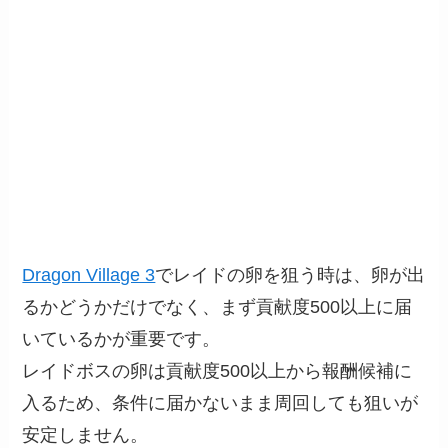
Dragon Village 3
でレイドの卵を狙う時は、卵が出
るかどうかだけでなく、まず貢献度500以上に届
いているかが重要です。
レイドボスの卵は貢献度500以上から報酬候補に
入るため、条件に届かないまま周回しても狙いが
安定しません。