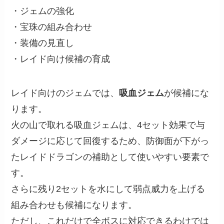
・ジェムの強化
・宝珠の組み合わせ
・装備の見直し
・レイド向け候補の育成
レイド向けのジェムでは、
吸血ジェム
が候補にな
ります。
火の山で取れる吸血ジェムは、4セット効果で与
ダメージに応じて回復するため、防御面が下がっ
たレイドドラゴンの補助として使いやすい要素で
す。
さらに残り2セットを水にして弱点威力を上げる
組み合わせも候補になります。
ただし、これだけで全ボスに対応できるわけでは