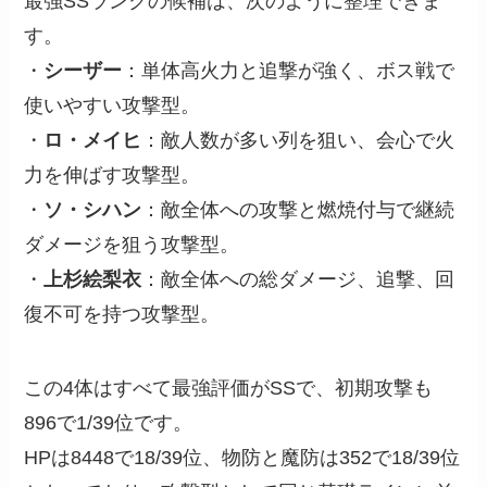
最強SSランクの候補は、次のように整理できま
す。
・
シーザー
：単体高火力と追撃が強く、ボス戦で
使いやすい攻撃型。
・
ロ・メイヒ
：敵人数が多い列を狙い、会心で火
力を伸ばす攻撃型。
・
ソ・シハン
：敵全体への攻撃と燃焼付与で継続
ダメージを狙う攻撃型。
・
上杉絵梨衣
：敵全体への総ダメージ、追撃、回
復不可を持つ攻撃型。
この4体はすべて最強評価がSSで、初期攻撃も
896で1/39位です。
HPは8448で18/39位、物防と魔防は352で18/39位