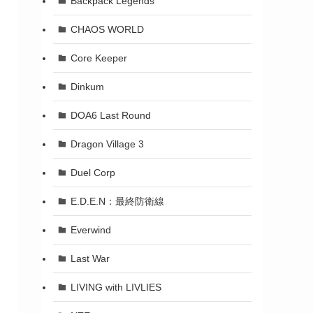
Backpack Legends
CHAOS WORLD
Core Keeper
Dinkum
DOA6 Last Round
Dragon Village 3
Duel Corp
E.D.E.N：最終防衛線
Everwind
Last War
LIVING with LIVLIES