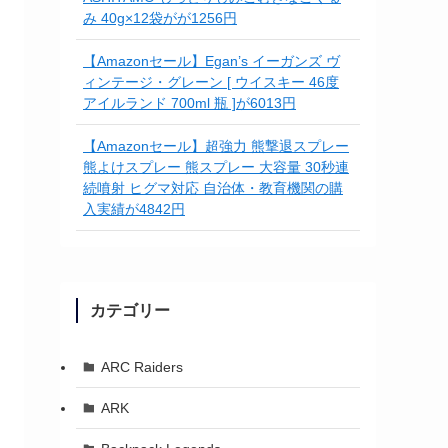
み 40g×12袋がが1256円
【Amazonセール】Egan’s イーガンズ ヴ
ィンテージ・グレーン [ ウイスキー 46度
アイルランド 700ml 瓶 ]が6013円
【Amazonセール】超強力 熊撃退スプレー
熊よけスプレー 熊スプレー 大容量 30秒連
続噴射 ヒグマ対応 自治体・教育機関の購
入実績が4842円
カテゴリー
ARC Raiders
ARK