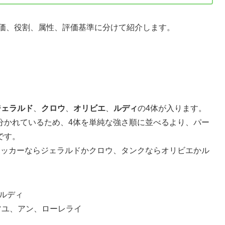
評価、役割、属性、評価基準に分けて紹介します。
ジェラルド
、
クロウ
、
オリビエ
、
ルディ
の4体が入ります。
分かれているため、4体を単純な強さ順に並べるより、パー
です。
タッカーならジェラルドかクロウ、タンクならオリビエかル
ルディ
ツユ、アン、ローレライ