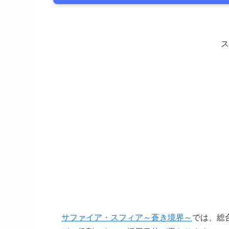
ス
サファイア・スフィア～蒼き境界～
では、総