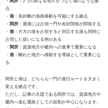
・
関所
：2つの異なる地方をつなぐ城のような拠
点
・
港
：長距離の海路移動を可能にする拠点
・
関所
：通過には占領一門や友好関係が関係する
・
港
：片方の港を占領すると対応する港も同時に
占領した扱いになる例がある
・
関所
：資源地方や畿内への進軍で重要になる
・
港
：離れた地方へ移動する導線として重要にな
る
関所と港は、どちらも一門の進行ルートを大きく
変える拠点です。
ただし、記事の主題である関所では、資源地方や
畿内へ進む通路としての役割が中心になります。