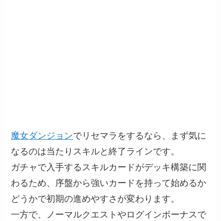
魔女ダンジョン
でリセマラをするなら、まず気に
なるのは当たりスキルと終了ラインです。
ガチャで入手するスキルカードがデッキ構築に関
わるため、序盤から強いカードを持って始めるか
どうかで初期の進めやすさが変わります。
一方で、ノーマルクエストやログインボーナスで