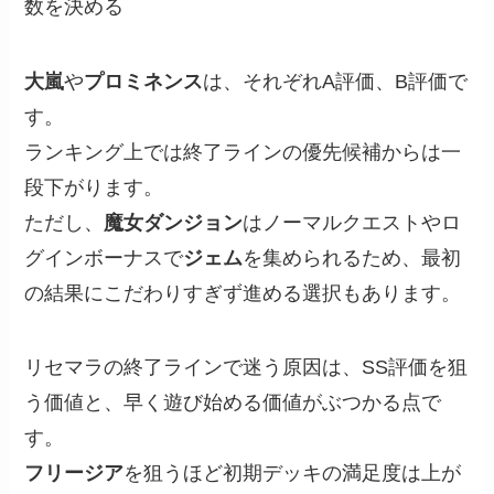
数を決める
大嵐
や
プロミネンス
は、それぞれA評価、B評価で
す。
ランキング上では終了ラインの優先候補からは一
段下がります。
ただし、
魔女ダンジョン
はノーマルクエストやロ
グインボーナスで
ジェム
を集められるため、最初
の結果にこだわりすぎず進める選択もあります。
リセマラの終了ラインで迷う原因は、SS評価を狙
う価値と、早く遊び始める価値がぶつかる点で
す。
フリージア
を狙うほど初期デッキの満足度は上が