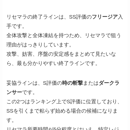
リセマラの終了ラインは、SS評価の
フリージア
入
手です。
全体攻撃と全体凍結を持つため、リセマラで狙う
理由がはっきりしています。
攻撃、妨害、序盤の安定感をまとめて見たいな
ら、最も分かりやすい終了ラインです。
妥協ラインは、S評価の
時の斬撃
または
ダークラ
ンサー
です。
この2つはランキング上でS評価に位置しており、
SSを引くまで粘らず始める場合の候補になりま
す。
リセマラ所要時間が5分程度とはいえ、特定レジ