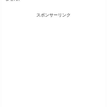
スポンサーリンク