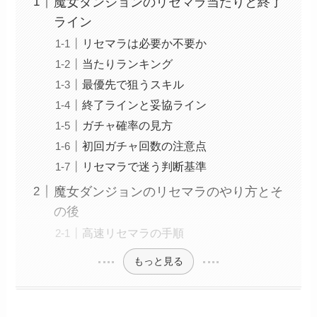
魔女ダンジョンのリセマラ当たりと終了
ライン
リセマラは必要か不要か
当たりランキング
最優先で狙うスキル
終了ラインと妥協ライン
ガチャ確率の見方
初回ガチャ回数の注意点
リセマラで迷う判断基準
魔女ダンジョンのリセマラのやり方とそ
の後
高速リセマラの手順
もっと見る