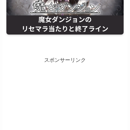
スポンサーリンク