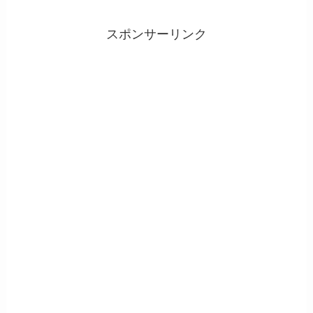
スポンサーリンク