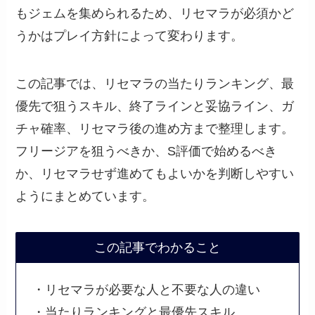
もジェムを集められるため、リセマラが必須かど
うかはプレイ方針によって変わります。
この記事では、リセマラの当たりランキング、最
優先で狙うスキル、終了ラインと妥協ライン、ガ
チャ確率、リセマラ後の進め方まで整理します。
フリージアを狙うべきか、S評価で始めるべき
か、リセマラせず進めてもよいかを判断しやすい
ようにまとめています。
この記事でわかること
・リセマラが必要な人と不要な人の違い
・当たりランキングと最優先スキル