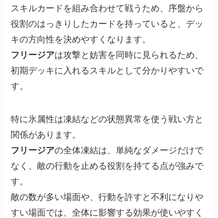
スキルカードを組み合わせて戦うため、序盤から
役割のはっきりしたカードを持っていると、デッ
キの方向性を決めやすくなります。
フリージア
は攻撃と妨害を同時に見られるため、
初期デッキに入れるスキルとして分かりやすいで
す。
特に氷属性は凍結などの状態異常を使う戦い方と
関係があります。
フリージア
の全体凍結は、単純なダメージだけで
なく、敵の行動を止める役割を持てる点が強みで
す。
敵の数が多い場面や、行動を許すと不利になりや
すい場面では、全体に影響する効果が使いやすく