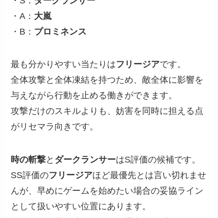
・S：
ダークランサー
・A：
大嵐
・B：
プロミネンス
最も分かりやすい当たりは
フリージア
です。
全体攻撃と全体凍結を持つため、敵全体に影響を
与えながら行動を止める働きができます。
攻撃だけのスキルよりも、妨害を同時に担える点
がリセマラ向きです。
時の斬撃
と
ダークランサー
はS評価の候補です。
SS評価の
フリージア
ほど最優先とは言い切れませ
んが、早めにゲームを始めたい場合の妥協ライン
として扱いやすい位置にあります。