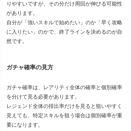
りやすいですが、その分だけ周回が伸びる可能性
があります。
自分が「強いスキルで始めたい」のか「早く攻略
に入りたい」のかで、終了ラインを決めるのが自
然です。
ガチャ確率の見方
ガチャ確率は、レアリティ全体の確率と個別確率
を分けて見る必要があります。
レジェンド全体の排出率だけを見ると狙いやすく
見えても、特定スキルを狙う場合は個別確率が重
要になります。