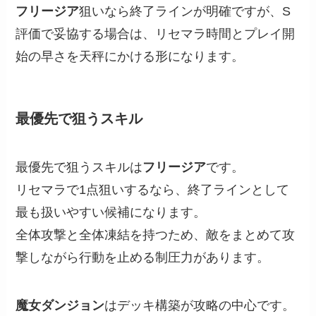
フリージア
狙いなら終了ラインが明確ですが、S
評価で妥協する場合は、リセマラ時間とプレイ開
始の早さを天秤にかける形になります。
最優先で狙うスキル
最優先で狙うスキルは
フリージア
です。
リセマラで1点狙いするなら、終了ラインとして
最も扱いやすい候補になります。
全体攻撃と全体凍結を持つため、敵をまとめて攻
撃しながら行動を止める制圧力があります。
魔女ダンジョン
はデッキ構築が攻略の中心です。