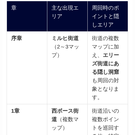
章
主な出現エ
周回時のポ
リア
イントと隠
しエリア
序章
ミルヒ街道
街道の複数
（2～3マッ
マップに加
プ）
え、
エリー
ズ街道にあ
る隠し洞窟
も周回の対
象となりま
す。
1章
西ボース街
街道沿いの
道
（複数マ
複数ポイン
ップ）
トを巡回す