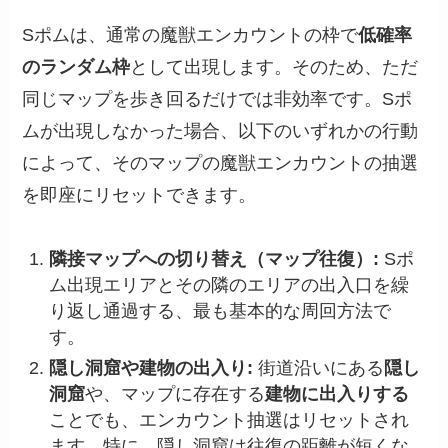
Sポムは、通常の魔獣エンカウントの枠で
低確率
のランダム枠
として出現します。そのため、ただ
同じマップを歩き回るだけでは非効率です。Sポ
ムが出現しなかった場合、以下のいずれかの行動
によって、そのマップの魔獣エンカウントの抽選
を即座にリセットできます。
隣接マップへの切り替え（マップ往復）:
Sポ
ム出現エリアとその隣のエリアの出入口を繰
り返し通過する、最も基本的な周回方法で
す。
隠し洞窟や建物の出入り:
街道沿いにある
隠し
洞窟
や、マップに存在する
建物に出入りする
ことでも、エンカウント抽選はリセットされ
ます。特に、隠し洞窟は往復の距離が短くな