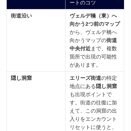
ートのコツ
街道沿い
ヴェルデ橋（東）へ
向かう2つ前のマップ
から、ヴェルデ橋へ
向かうマップの
街道
中央付近
まで、複数
箇所で出現の可能性
があります。
隠し洞窟
エリーズ街道
の特定
地点にある
隠し洞窟
も出現ポイントで
す。街道の往復に加
えて、この洞窟の出
入りをエンカウント
リセットに使うと、