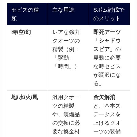
セピスの種
主な用途
Sポム討伐で
類
のメリット
時/空/幻
レアな強力
即死アーツ
クオーツの
「シャドウ
精製（例：
スピア」
の
「駆動」
発動に必要
「時間」）
な時セピス
が潤沢にな
る。
地/水/火/風
汎用クオー
金欠解消
ツの精製
と、基本ス
や、装備品
テータスを
の交換に必
上げるクオ
要な換金材
ーツの装備