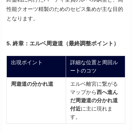
性能クオーツ精製のためのセピス集めが主な目的
となります。
5. 終章：エルベ周遊道（最終調整ポイント）
出現ポイント
詳細な位置と周回ル
ートのコツ
周遊道の分かれ道
エルベ離宮に繋がる
マップから
西へ進ん
だ周遊道の分かれ道
付近
に主に現れま
す。