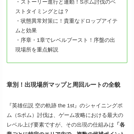
・ストーリー進行と連動！Sポム討伐のベ
ストタイミングとは？
・状態異常対策に！貴重なドロップアイテ
ムと効果
・序章・1章でレベルブースト！序盤の出
現場所を重点解説
章別！出現場所マップと周回ルートの全貌
『英雄伝説 空の軌跡 the 1st』のシャイニングポ
ム（Sポム）討伐は、ゲーム攻略における最大の
レベル上げ要素ですが、その出現の仕組みは
「各