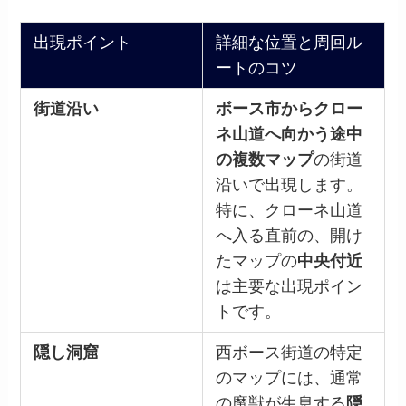
出現ポイント
詳細な位置と周回ル
ートのコツ
街道沿い
ボース市からクロー
ネ山道へ向かう途中
の複数マップ
の街道
沿いで出現します。
特に、クローネ山道
へ入る直前の、開け
たマップの
中央付近
は主要な出現ポイン
トです。
隠し洞窟
西ボース街道の特定
のマップには、通常
の魔獣が生息する
隠