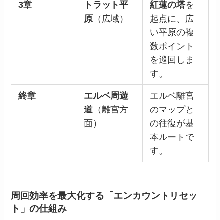
3章
トラット平
紅蓮の塔
を
原
（広域）
起点に、広
い平原の複
数ポイント
を巡回しま
す。
終章
エルベ周遊
エルベ離宮
道
（離宮方
のマップと
面）
の往復が基
本ルートで
す。
周回効率を最大化する「エンカウントリセッ
ト」の仕組み