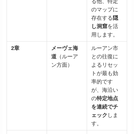
る他、特定
のマップに
存在する
隠
し洞窟
を活
用します。
2章
メーヴェ海
ルーアン市
道
（ルーア
との往復に
ン方面）
よるリセッ
トが最も効
率的です
が、海沿い
の
特定地点
を連続でチ
ェック
しま
す。