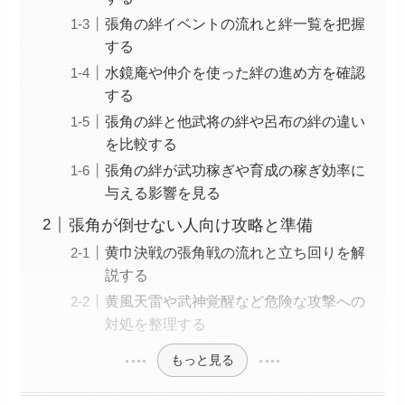
張角の絆イベントの流れと絆一覧を把握
する
水鏡庵や仲介を使った絆の進め方を確認
する
張角の絆と他武将の絆や呂布の絆の違い
を比較する
張角の絆が武功稼ぎや育成の稼ぎ効率に
与える影響を見る
張角が倒せない人向け攻略と準備
黄巾決戦の張角戦の流れと立ち回りを解
説する
黄風天雷や武神覚醒など危険な攻撃への
対処を整理する
もっと見る