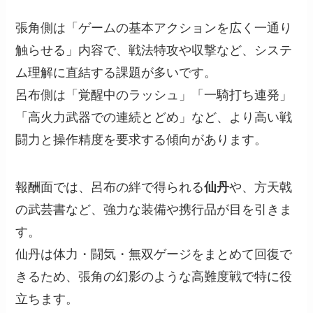
張角側は「ゲームの基本アクションを広く一通り
触らせる」内容で、戦法特攻や収撃など、システ
ム理解に直結する課題が多いです。
呂布側は「覚醒中のラッシュ」「一騎打ち連発」
「高火力武器での連続とどめ」など、より高い戦
闘力と操作精度を要求する傾向があります。
報酬面では、呂布の絆で得られる
仙丹
や、方天戟
の武芸書など、強力な装備や携行品が目を引きま
す。
仙丹は体力・闘気・無双ゲージをまとめて回復で
きるため、張角の幻影のような高難度戦で特に役
立ちます。