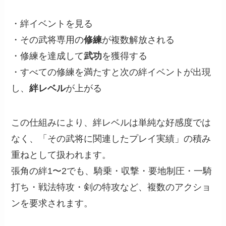
・絆イベントを見る
・その武将専用の
修練
が複数解放される
・修練を達成して
武功
を獲得する
・すべての修練を満たすと次の絆イベントが出現
し、
絆レベル
が上がる
この仕組みにより、絆レベルは単純な好感度では
なく、「その武将に関連したプレイ実績」の積み
重ねとして扱われます。
張角の絆1〜2でも、騎乗・収撃・要地制圧・一騎
打ち・戦法特攻・剣の特攻など、複数のアクショ
ンを要求されます。