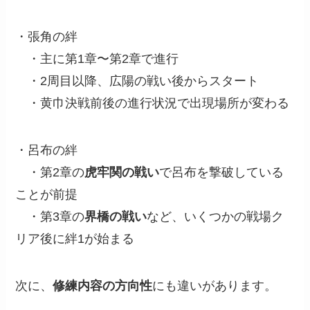
・張角の絆
・主に第1章〜第2章で進行
・2周目以降、広陽の戦い後からスタート
・黄巾決戦前後の進行状況で出現場所が変わる
・呂布の絆
・第2章の
虎牢関の戦い
で呂布を撃破している
ことが前提
・第3章の
界橋の戦い
など、いくつかの戦場ク
リア後に絆1が始まる
次に、
修練内容の方向性
にも違いがあります。