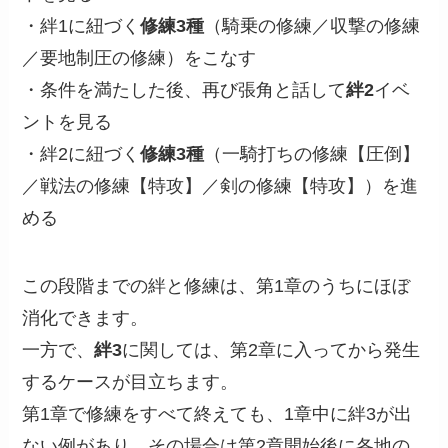
・絆1に紐づく
修練3種
（騎乗の修練／収撃の修練
／要地制圧の修練）をこなす
・条件を満たした後、再び張角と話して
絆2
イベ
ントを見る
・絆2に紐づく
修練3種
（一騎打ちの修練【圧倒】
／戦法の修練【特攻】／剣の修練【特攻】）を進
める
この段階までの絆と修練は、第1章のうちにほぼ
消化できます。
一方で、
絆3
に関しては、第2章に入ってから発生
するケースが目立ちます。
第1章で修練をすべて終えても、1章中に絆3が出
ない例があり、その場合は第2章開始後に各地の