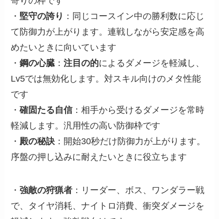
寄りの枠です
・
堅守の誇り
：同じコースイン中の勝利数に応じ
て防御力が上がります。連戦しながら安定感を高
めたいときに向いています
・
鋼の心臓
：
注目の的
によるダメージを軽減し、
Lv5では無効化します。対スキル向けのメタ性能
です
・
確固たる自信
：相手から受けるダメージを常時
軽減します。汎用性の高い防御枠です
・
殿の秘訣
：開始30秒だけ防御力が上がります。
序盤の押し込みに耐えたいときに役立ちます
・
強敵の狩猟者
：リーダー、ボス、ワンダラー戦
で、タイヤ消耗、ナイトロ消費、衝突ダメージを