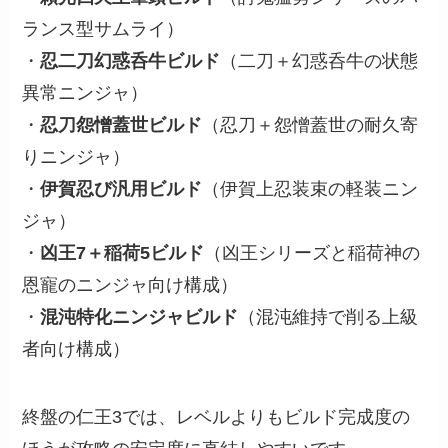
ランス型サムライ）
・
忍二刀幻惑呑牛ビルド
（二刀＋幻惑呑牛の状態
異常ニンジャ）
・
忍刀怨憎蓋世ビルド
（忍刀＋怨憎蓋世の耐久寄
りニンジャ）
・
伊賀忍び汎用ビルド
（伊賀上忍装束の軽装ニン
ジャ）
・
凶王7＋稲荷5ビルド
（凶王シリーズと稲荷神の
恩寵のニンジャ向け構成）
・
混沌特化ニンジャビルド
（混沌維持で削る上級
者向け構成）
終盤の仁王3では、レベルよりもビルド完成度の