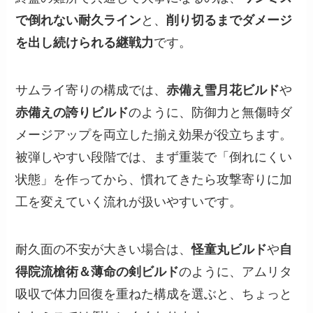
で倒れない耐久ライン
と、
削り切るまでダメージ
を出し続けられる継戦力
です。
サムライ寄りの構成では、
赤備え雪月花ビルド
や
赤備えの誇りビルド
のように、防御力と無傷時ダ
メージアップを両立した揃え効果が役立ちます。
被弾しやすい段階では、まず重装で「倒れにくい
状態」を作ってから、慣れてきたら攻撃寄りに加
工を変えていく流れが扱いやすいです。
耐久面の不安が大きい場合は、
怪童丸ビルド
や
自
得院流槍術＆薄命の剣ビルド
のように、アムリタ
吸収で体力回復を重ねた構成を選ぶと、ちょっと