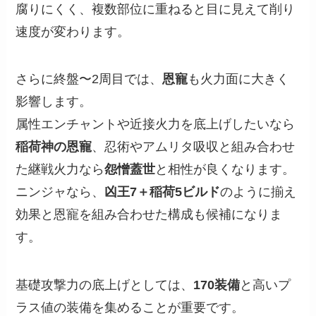
腐りにくく、複数部位に重ねると目に見えて削り
速度が変わります。
さらに終盤〜2周目では、
恩寵
も火力面に大きく
影響します。
属性エンチャントや近接火力を底上げしたいなら
稲荷神の恩寵
、忍術やアムリタ吸収と組み合わせ
た継戦火力なら
怨憎蓋世
と相性が良くなります。
ニンジャなら、
凶王7＋稲荷5ビルド
のように揃え
効果と恩寵を組み合わせた構成も候補になりま
す。
基礎攻撃力の底上げとしては、
170装備
と高いプ
ラス値の装備を集めることが重要です。