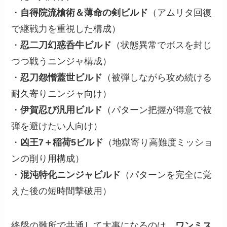
・
自得院流槍術＆薄命の剣ビルド
（アムリタ回復
で継戦力を重視した構成）
・
忍二刀幻惑呑牛ビルド
（状態異常でボスを封じ
つつ戦うニンジャ構成）
・
忍刀怨憎蓋世ビルド
（被弾しながら攻め続ける
耐久寄りニンジャ向け）
・
伊賀忍び汎用ビルド
（パターン把握が得意で被
弾を避けたい人向け）
・
凶王7＋稲荷5ビルド
（地獄寄り高難度ミッショ
ンの削り用構成）
・
混沌特化ニンジャビルド
（パターンを完全に覚
えた後の短時間撃破用）
終盤の難所で共通して大事になるのは、
ワンミス