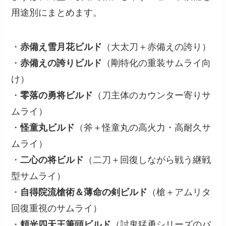
用途別にまとめます。
・
赤備え雪月花ビルド
（大太刀＋赤備えの誇り）
・
赤備えの誇りビルド
（剛特化の重装サムライ向
け）
・
零落の勇将ビルド
（刀主体のカウンター寄りサ
ムライ）
・
怪童丸ビルド
（斧＋怪童丸の高火力・高耐久サ
ムライ）
・
二心の将ビルド
（二刀＋回復しながら戦う継戦
型サムライ）
・
自得院流槍術＆薄命の剣ビルド
（槍＋アムリタ
回復重視のサムライ）
・
頼光四天王筆頭ビルド
（討鬼猛勇シリーズのバ