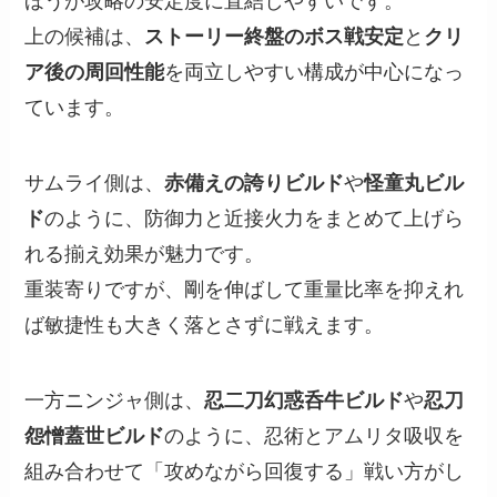
ほうが攻略の安定度に直結しやすいです。
上の候補は、
ストーリー終盤のボス戦安定
と
クリ
ア後の周回性能
を両立しやすい構成が中心になっ
ています。
サムライ側は、
赤備えの誇りビルド
や
怪童丸ビル
ド
のように、防御力と近接火力をまとめて上げら
れる揃え効果が魅力です。
重装寄りですが、剛を伸ばして重量比率を抑えれ
ば敏捷性も大きく落とさずに戦えます。
一方ニンジャ側は、
忍二刀幻惑呑牛ビルド
や
忍刀
怨憎蓋世ビルド
のように、忍術とアムリタ吸収を
組み合わせて「攻めながら回復する」戦い方がし