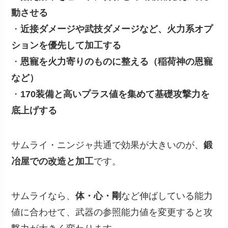
動させる
・
近接ダメージや武技ダメージなど、火力系オプ
ションを優先して加工する
・
恩寵を火力寄りのものに整える（稲荷神の恩寵
など）
・
170装備と高いプラス値を集めて基礎攻撃力を
底上げする
サムライ・ニンジャ共通で効果が大きいのが、
鍛
冶屋での改造と加工
です。
サムライなら、
体・心・剛
など伸ばしている能力
値に合わせて、武器の参照能力値を変更すると攻