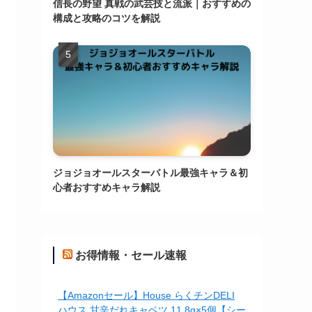
信長の野望 真戦の武芸技と流派｜おすすめの
構成と攻略のコツを解説
ジョジョオールスターバトル最強キャラ＆初
心者おすすめキャラ解説
お得情報・セール速報
【Amazonセール】House らくチンDELI
ハウス 甘辛だれキャベツ 11.8g×5個【シー