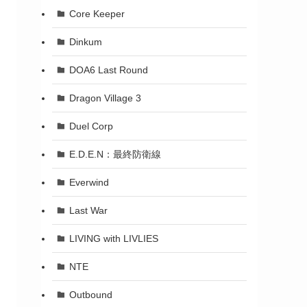
Core Keeper
Dinkum
DOA6 Last Round
Dragon Village 3
Duel Corp
E.D.E.N：最終防衛線
Everwind
Last War
LIVING with LIVLIES
NTE
Outbound