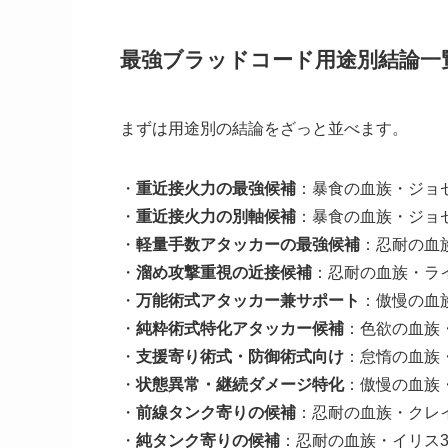
最強ブラッドコード用途別結論一
まずは用途別の結論をざっと並べます。
・
重近接火力の最強候補
：暴食の血族・ジョ
・
重近接火力の別軸候補
：暴食の血族・ジョ
・
軽量手数アタッカーの最強候補
：忍耐の血
・
溜め攻撃重視の近接候補
：忍耐の血族・ラ
・
万能術式アタッカー兼サポート
：傲慢の血
・
純粋術式特化アタッカー候補
：色欲の血族
・
支援寄り術式・防御術式向け
：怠惰の血族
・
状態異常・継続ダメージ特化
：傲慢の血族
・
前線タンク寄りの候補
：忍耐の血族・クレ
・
純タンク寄りの候補
：忍耐の血族・イリス