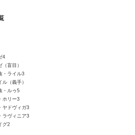
覧
ゼ4
ゼ（盲目）
族・ライル3
イル（義手）
族・ルゥ5
・ホリー3
・ヤドヴィガ3
・ラヴィニア3
イグ2
3